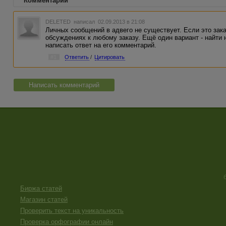
Комментарии
DELETED
написал 02.09.2013 в 21:08
Личных сообщений в адвего не существует. Если это зака
обсуждениях к любому заказу. Ещё один вариант - найти
написать ответ на его комментарий.
#1
Ответить
/
Цитировать
Написать комментарий
Биржа статей
Магазин статей
Проверить текст на уникальность
Проверка орфографии онлайн