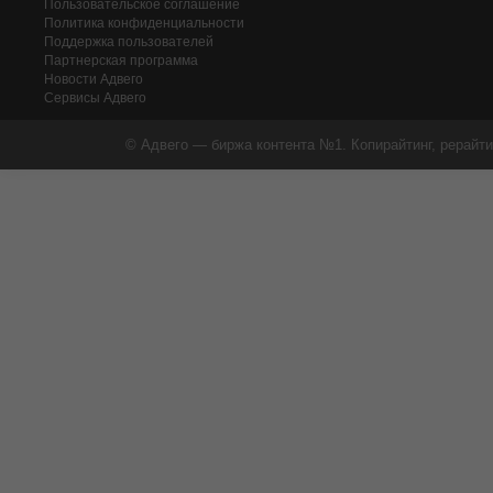
Пользовательское соглашение
Политика конфиденциальности
Поддержка пользователей
Партнерская программа
Новости Адвего
Сервисы Адвего
© Адвего — биржа контента №1. Копирайтинг, рерайти