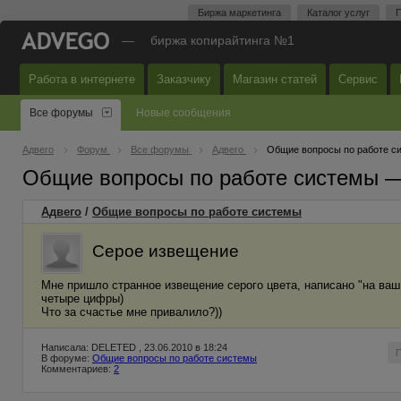
Биржа маркетинга
Каталог услуг
П
—
биржа копирайтинга №1
Работа в интернете
Заказчику
Магазин статей
Сервис
Все форумы
Новые сообщения
Адвего
Форум
Все форумы
Адвего
Общие вопросы по работе с
Общие вопросы по работе системы 
Адвего
/
Общие вопросы по работе системы
Серое извещение
Мне пришло странное извещение серого цвета, написано "на ваш
четыре цифры)
Что за счастье мне привалило?))
Написала: DELETED , 23.06.2010 в 18:24
В форуме:
Общие вопросы по работе системы
Комментариев:
2