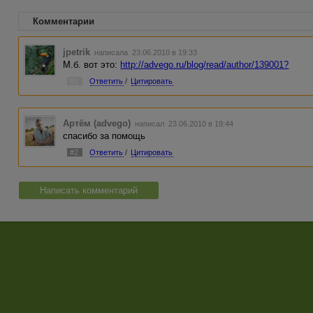
Комментарии
jpetrik
написала 23.06.2010 в 19:33
М.б. вот это:
http://advego.ru/blog/read/author/139001?
#1
Ответить
/
Цитировать
Артём (advego)
написал 23.06.2010 в 19:44
спасибо за помощь
#2
Ответить
/
Цитировать
Написать комментарий