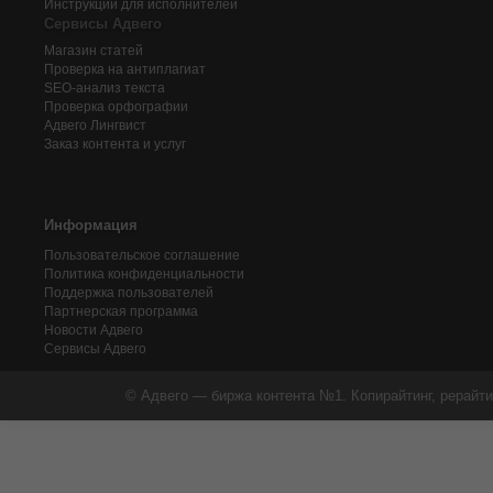
Инструкции для исполнителей
Сервисы Адвего
Магазин статей
Проверка на антиплагиат
SEO-анализ текста
Проверка орфографии
Адвего
Лингвист
Заказ контента и услуг
Информация
Пользовательское соглашение
Политика конфиденциальности
Поддержка пользователей
Партнерская программа
Новости Адвего
Сервисы Адвего
© Адвего — биржа контента №1. Копирайтинг, рерайти