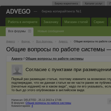
Биржа маркетинга
Каталог услуг
П
—
биржа копирайтинга №1
Работа в интернете
Заказчику
Магазин статей
Сервис
Все форумы
Новые сообщения
Адвего
Форум
Все форумы
Адвего
Общие вопросы по работе с
Общие вопросы по работе системы 
Адвего
/
Общие вопросы по работе системы
Согласие с пунктами при размещении
Первый раз размещаю статью, поэтому извините за возможно глу
подтверждаю, что ни данная статья ни ее части ранее не публик
(печатные издания) ни в каком виде", надо ли его указывать, 
то был до этого опубликован в английском виде.
Написал: DELETED , 25.12.2013 в 17:06
В форуме:
Общие вопросы по работе системы
Комментариев:
4