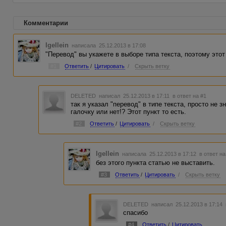
Комментарии
Igellein
написала 25.12.2013 в 17:08
"Перевод" вы укажете в выборе типа текста, поэтому этот
#1
Ответить
/
Цитировать
/
Скрыть ветку
DELETED
написал 25.12.2013 в 17:11
в ответ на #1
так я указал "перевод" в типе текста, просто не з
галочку или нет!? Этот пункт то есть.
#2
Ответить
/
Цитировать
/
Скрыть ветку
Igellein
написала 25.12.2013 в 17:12
в ответ на
без этого пункта статью не выставить.
#3
Ответить
/
Цитировать
/
Скрыть ветку
DELETED
написал 25.12.2013 в 17:14
спасибо
#4
Ответить
/
Цитировать