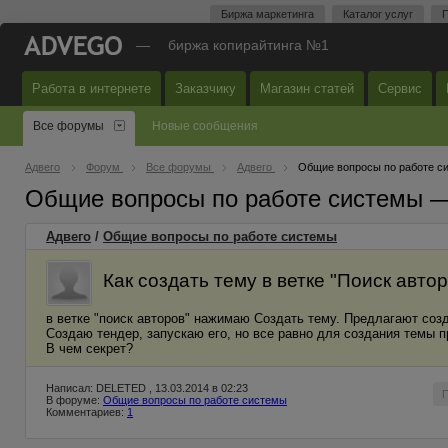
Биржа маркетинга
Каталог услуг
П
—
биржа копирайтинга №1
Работа в интернете
Заказчику
Магазин статей
Сервис
Все форумы
Новые сообщения
Адвего
Форум
Все форумы
Адвего
Общие вопросы по работе с
Общие вопросы по работе системы 
Адвего
/
Общие вопросы по работе системы
Как создать тему в ветке "Поиск автор
в ветке "поиск авторов" нажимаю Создать тему. Предлагают созд
Создаю тендер, запускаю его, но все равно для создания темы п
В чем секрет?
Написал: DELETED , 13.03.2014 в 02:23
В форуме:
Общие вопросы по работе системы
Комментариев:
1