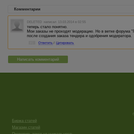
Комментарии
DELETED
написал 13.03.2014 в 02:55
теперь стало понятно.
Мои заказы не проходят модерацию. Но в ветке форума 
после создания заказа тендера и одобрения модератора.
#1
Ответить
/
Цитировать
Написать комментарий
Биржа статей
Магазин статей
Проверить текст на уникальность