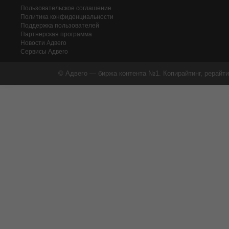
Пользовательское соглашение
Политика конфиденциальности
Поддержка пользователей
Партнерская программа
Новости Адвего
Сервисы Адвего
© Адвего — биржа контента №1. Копирайтинг, рерайти