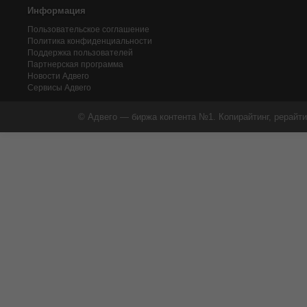
Информация
Пользовательское соглашение
Политика конфиденциальности
Поддержка пользователей
Партнерская программа
Новости Адвего
Сервисы Адвего
© Адвего — биржа контента №1. Копирайтинг, рерайти