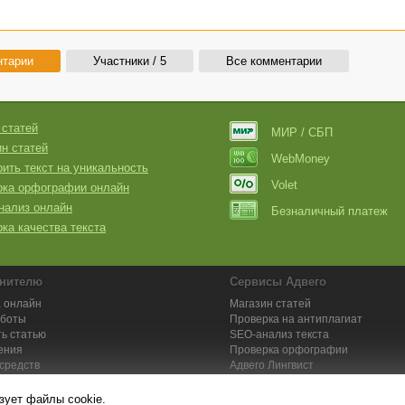
нтарии
Участники / 5
Все комментарии
 статей
МИР / СБП
н статей
WebMoney
ить текст на уникальность
Volet
рка орфографии онлайн
нализ онлайн
Безналичный платеж
ка качества текста
нителю
Сервисы Адвего
 онлайн
Магазин статей
аботы
Проверка на антиплагиат
ь статью
SEO-анализ текста
ения
Проверка орфографии
средств
Адвего
Лингвист
кции для исполнителей
Заказ контента и услуг
зует файлы cookie.