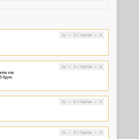
За
0
/
Против
0
За
0
/
Против
0
жем как
3-4дня.
За
0
/
Против
0
За
0
/
Против
0