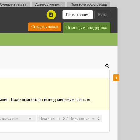
O-анализ текста
Адвего Лингвист
Проверка орфографии
Регистрация
Вход
A
Создать заказ
Помощь и поддержка
линия. Врде немного на вывод минимум заказал.
Нравится
0
/
Не нравится
0