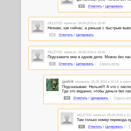
#7
Ответить
/
Цитировать
DELETED
написал 04.09.2010 в 16:00
Незнаю, как сейчас, а раньше с быстрым выво
#3
Ответить
/
Цитировать
DELETED
написал 04.09.2010 в 16:40
Подскажите мне в одном деле. Можно без пас
#5
Ответить
/
Цитировать
/
Скрыть ветку
jpetrik
написала 05.09.2010 в 02:14
в ответ
Подсказываю: Нельзя!!! А что с паспо
Где это виданно, чтобы деньги без па
#8
Ответить
/
Цитировать
/
Скрыть вет
DELETED
написал 05.09.2010 в 11
Там только номер перевода н
#9
Ответить
/
Цитировать
/
С