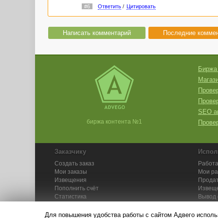
#6
Ответить
/
Цитировать
Написать комментарий
Последние комме
Биржа
Магази
Провер
Прове
SEO а
биржа контента №1
Провер
Заказчику
Испол
Создать заказ
Работа
Мои заказы
Мои р
Извещения
Продат
Пополнить счёт
Извещ
Статистика
Вывод 
API
Инстру
Для повышения удобства работы с сайтом Адвего исполь