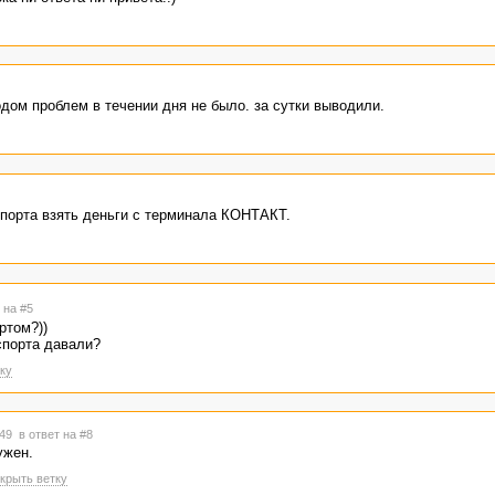
дом проблем в течении дня не было. за сутки выводили.
порта взять деньги с терминала КОНТАКТ.
 на #5
ртом?))
спорта давали?
ку
:49
в ответ на #8
ужен.
крыть ветку