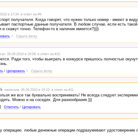
2010 в 17:34
в ответ на #9
порт получателя. Когда говорят, что нужен только номер - имеют в виду
ывает паспортные данные получателя. В любом случае, если есть такой 
и и скажут точно. Телефон-то в наличии имеется?))))
ровать
/
Скрыть ветку
сал 05.09.2010 в 19:08
в ответ на #10
меется. Ради того, чтобы выиграть в конкурсе пришлось полностью окунут
знь.
ть
/
Цитировать
/
Скрыть ветку
ik
написала 05.09.2010 в 19:10
в ответ на #11
ельзя же все так буквально воспринимать! Не всегда следует экспериме
одить. Можно и на соседях. Для разнообразия.)))
Ответить
/
Цитировать
эту операцию. любые денежные операции подразумевают удостоверение 