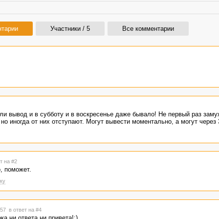
нтарии
Участники / 5
Все комментарии
ли вывод и в субботу и в воскресенье даже бывало! Не первый раз заму
, но иногда от них отступают. Могут вывести моментально, а могут через 
т на #2
, поможет.
ку
0:57
в ответ на #4
ка ни ответа ни привета!:)