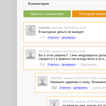
Комментарии
Написать комментарий
Последние комме
Leorina
написала 04.09.2010 в 14:01
В выходные деньги не выводят
#1
Ответить
/
Цитировать
DELETED
написал 04.09.2010 в 15:59
Вы в этом уверены? :) мне неоднократно дела
говорится:) а правила они всегда были и есть
#2
Ответить
/
Цитировать
/
Скрыть ветку
DELETED
написал 04.09.2010 в 16:05
в отве
Напишите админам в личку. Возможно
#4
Ответить
/
Цитировать
/
Скрыть вет
DELETED
написал 05.09.2010 в 0
да написал уже. только вот по