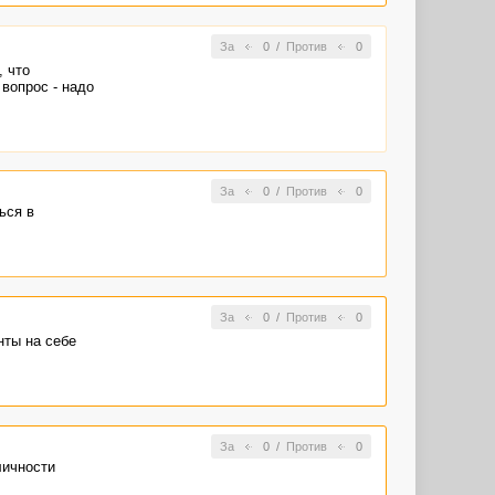
За
0
/
Против
0
, что
вопрос - надо
За
0
/
Против
0
ься в
За
0
/
Против
0
нты на себе
За
0
/
Против
0
личности