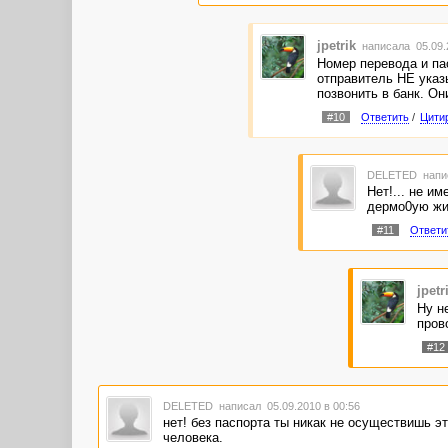
jpetrik
написала 05.09.
Номер перевода и пас
отправитель НЕ указ
позвонить в банк. Он
#10
Ответить
/
Цити
DELETED
напи
Нет!... не и
дермо0ую жи
#11
Ответи
jpetr
Ну н
пров
#12
DELETED
написал 05.09.2010 в 00:56
нет! без паспорта ты никак не осуществишь 
человека.