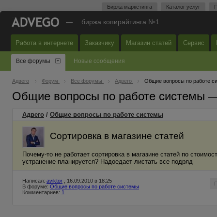
Биржа маркетинга
Каталог услуг
П
—
биржа копирайтинга №1
Работа в интернете
Заказчику
Магазин статей
Сервис
Все форумы
Новые сообщения
Адвего
Форум
Все форумы
Адвего
Общие вопросы по работе с
Общие вопросы по работе системы 
Адвего
/
Общие вопросы по работе системы
Сортировка в магазине статей
Почему-то не работает сортировка в магазине статей по стоимост
устранение планируется? Надоедает листать все подряд
Написал:
aviktor
, 16.09.2010 в 18:25
В форуме:
Общие вопросы по работе системы
Комментариев:
1