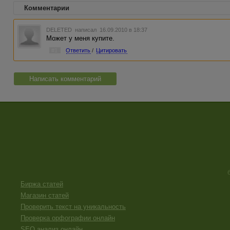
Комментарии
DELETED
написал 16.09.2010 в 18:37
Может у меня купите.
#1
Ответить
/
Цитировать
Написать комментарий
Биржа статей
Магазин статей
Проверить текст на уникальность
Проверка орфографии онлайн
SEO анализ онлайн