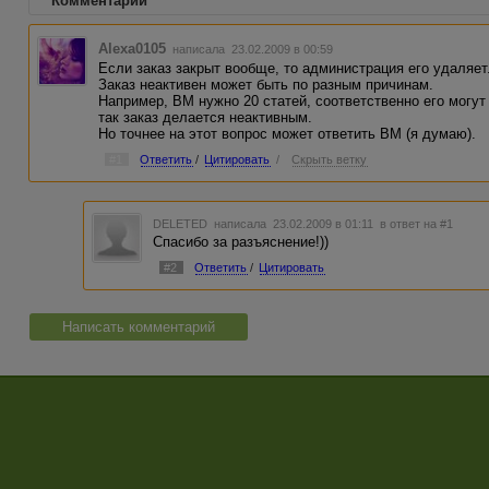
Комментарии
Alexa0105
написала 23.02.2009 в 00:59
Если заказ закрыт вообще, то администрация его удаляет
Заказ неактивен может быть по разным причинам.
Например, ВМ нужно 20 статей, соответственно его могут 
так заказ делается неактивным.
Но точнее на этот вопрос может ответить ВМ (я думаю).
#1
Ответить
/
Цитировать
/
Скрыть ветку
DELETED
написала 23.02.2009 в 01:11
в ответ на #1
Спасибо за разъяснение!))
#2
Ответить
/
Цитировать
Написать комментарий