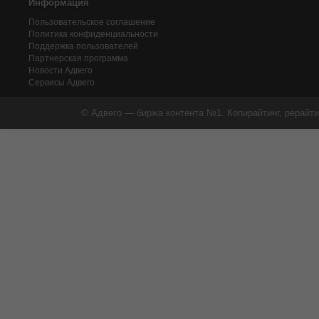
Информация
Пользовательское соглашение
Политика конфиденциальности
Поддержка пользователей
Партнерская программа
Новости Адвего
Сервисы Адвего
© Адвего — биржа контента №1. Копирайтинг, рерайти