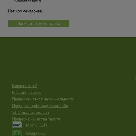
Комментарии
Нет комментариев
Написать комментарий
Биржа статей
Магазин статей
Проверить текст на уникальность
Проверка орфографии онлайн
SEO анализ онлайн
Проверка качества текста
МИР / СБП
WebMoney