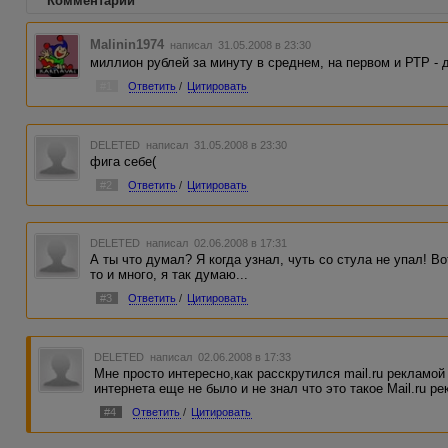
Комментарии
Malinin1974
написал 31.05.2008 в 23:30
миллион рублей за минуту в среднем, на первом и РТР - д
#1
Ответить
/
Цитировать
DELETED
написал 31.05.2008 в 23:30
фига себе(
#2
Ответить
/
Цитировать
DELETED
написал 02.06.2008 в 17:31
А ты что думал? Я когда узнал, чуть со стула не упал! Во
то и много, я так думаю...
#3
Ответить
/
Цитировать
DELETED
написал 02.06.2008 в 17:33
Мне просто интересно,как расскрутился mail.ru рекламо
интернета еще не было и не знал что это такое Mail.ru 
#4
Ответить
/
Цитировать