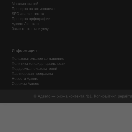
Магазин статей
Проверка на антиплагиат
SEO-анализ текста
Проверка орфографии
Адвего
Лингвист
Заказ контента и услуг
Информация
Пользовательское соглашение
Политика конфиденциальности
Поддержка пользователей
Партнерская программа
Новости Адвего
Сервисы Адвего
© Адвего — биржа контента №1. Копирайтинг, рерайти