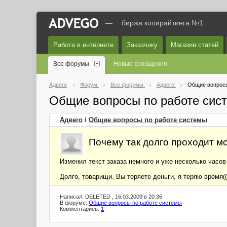
—
биржа копирайтинга №1
Работа в интернете
Заказчику
Магазин статей
Все форумы
Новые сообщения
Адвего
Форум
Все форумы
Адвего
Общие вопросы
Общие вопросы по работе сис
Адвего
/
Общие вопросы по работе системы
Почему так долго проходит м
Изменил текст заказа немного и уже несколько часо
Долго, товарищи. Вы теряете деньги, я теряю время((
Написал: DELETED , 16.03.2009 в 20:36
В форуме:
Общие вопросы по работе системы
Комментариев:
1