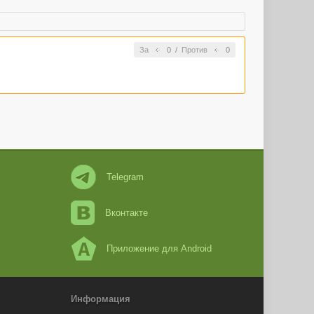
За
0
/
Против
0
Telegram
Вконтакте
Приложение для Android
Информация