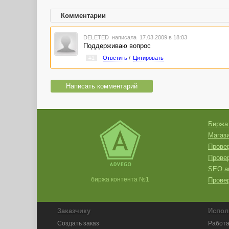
Комментарии
DELETED
написала 17.03.2009 в 18:03
Поддерживаю вопрос
#1
Ответить
/
Цитировать
Написать комментарий
Биржа
Магази
Провер
Прове
SEO а
биржа контента №1
Провер
Заказчику
Испол
Создать заказ
Работа