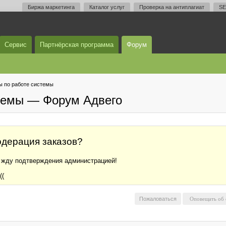
Биржа маркетинга
Каталог услуг
Проверка на антиплагиат
SE
Сервис
Партнёрская программа
Форум
 по работе системы
темы — Форум Адвего
одерация заказов?
в жду подтверждения администрацией!
((
Пожаловаться