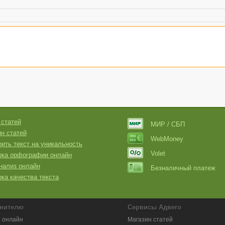
 статей
МИР / СБП
н статей
WebMoney
ить текст на уникальность
Volet
рка орфографии онлайн
нализ онлайн
Безналичный платеж
ка качества текста
нителю
Сервисы Адвего
 онлайн
Магазин статей