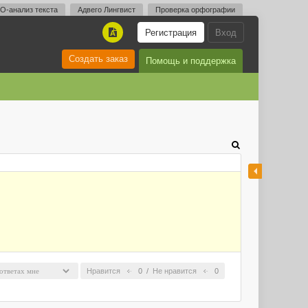
O-анализ текста
Адвего Лингвист
Проверка орфографии
Регистрация
Вход
A
Создать заказ
Помощь и поддержка
Нравится
0
/
Не нравится
0