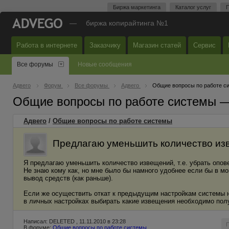
Биржа маркетинга
Каталог услуг
П
—
биржа копирайтинга №1
Работа в интернете
Заказчику
Магазин статей
Сервис
Все форумы
Новые сообщения
Адвего
Форум
Все форумы
Адвего
Общие вопросы по работе с
Общие вопросы по работе системы 
Адвего
/
Общие вопросы по работе системы
Предлагаю уменьшить количество и
Я предлагаю уменьшить количество извещений, т.е. убрать опове
Не знаю кому как, но мне было бы намного удобнее если бы в м
вывод средств (как раньше).
Если же осуществить откат к предыдущим настройкам системы 
в личных настройках выбирать какие извещения необходимо полу
Написал: DELETED , 11.11.2010 в 23:28
В форуме:
Общие вопросы по работе системы