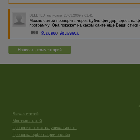
DELETED
написала 23.03.2009 в 01:41
Можно самой проверить через Дубль финдер, здесь на фо
программу. Она покажет на каком сайте ещё Ваши стихи
#5
Ответить
/
Цитировать
Написать комментарий
Биржа статей
Магазин статей
Проверить текст на уникальность
Проверка орфографии онлайн