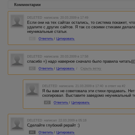
Комментарии
DELETED
написала 20.03.2009 в 17:49
Если они на тех сайтах остались, то система покажет, чт
удалите с других сайтов. Я так со своими стихами делала
неуникальные статьи.
#1
Ответить
/
Цитировать
DELETED
написала 20.03.2009 в 17:58
спасибо =) надо наверное сначало было правила читать(((
#2
Ответить
/
Цитировать
/
Скрыть ветку
DELETED
написала 21.03.2009 в 17:40
в ответ на #2
Я бы вам не советовала эти стихи продавать. Нет 
скопировал. Выставите заведомо неуникальный те
#3
Ответить
/
Цитировать
DELETED
написал 22.03.2009 в 05:18
Сделайте глубокий рерайт :)
#4
Ответить
/
Цитировать