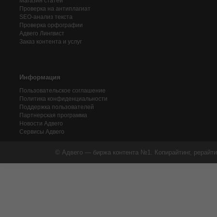
Магазин статей
Проверка на антиплагиат
SEO-анализ текста
Проверка орфографии
Адвего
Лингвист
Заказ контента и услуг
Информация
Пользовательское соглашение
Политика конфиденциальности
Поддержка пользователей
Партнерская программа
Новости Адвего
Сервисы Адвего
© Адвего — биржа контента №1. Копирайтинг, рерайти