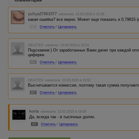
Комментарии
yuliya27061977
написала 13.03.2015 в 15:28
какая ошибка? все верно. Может еще показать и 0,79815 (
#1
Ответить
/
Цитировать
DELETED
написал 13.03.2015 в 15:51
Подскажем:) От заработанных Вами денег при каждой оп
циферки.
#2
Ответить
/
Цитировать
DELETED
написала 13.03.2015 в 15:52
Высчитывается комиссия, поэтому такая сумма получает
#3
Ответить
/
Цитировать
korta
написала 13.03.2015 в 16:55
Да, всегда так - в тысячных долях.
#4
Ответить
/
Цитировать