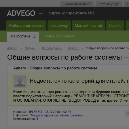
Биржа маркетинга
Каталог услуг
П
—
биржа копирайтинга №1
Работа в интернете
Заказчику
Магазин статей
Сервис
Все форумы
Новые сообщения
Адвего
Форум
Все форумы
Адвего
Общие вопросы по работе с
Общие вопросы по работе системы 
Адвего
/
Общие вопросы по работе системы
Недостаточно категорий для статей,
Если ищем статью про ремонт в квартире или бурение скважины 
ввести подкатегории? Например - РЕМОНТ КВАРТИРЫ; С
И ОСНОВАНИЯ; ОТОПЛЕНИЕ; ВОДОПРОВОД и так далее. И не тол
Написал: DELETED , 23.11.2010 в 02:46
В форуме:
Общие вопросы по работе системы
Комментариев:
1