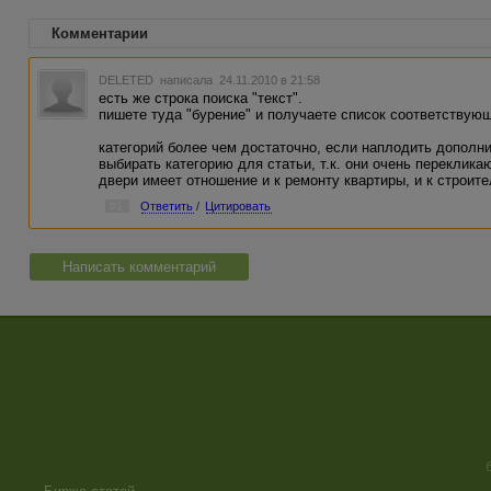
Комментарии
DELETED
написала 24.11.2010 в 21:58
есть же строка поиска "текст".
пишете туда "бурение" и получаете список соответствующ
категорий более чем достаточно, если наплодить дополни
выбирать категорию для статьи, т.к. они очень переклика
двери имеет отношение и к ремонту квартиры, и к строите
#1
Ответить
/
Цитировать
Написать комментарий