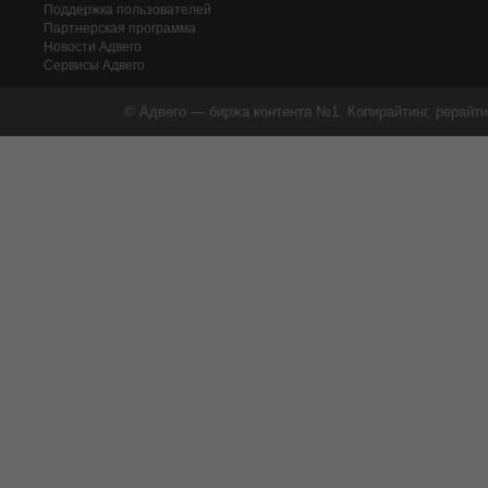
Поддержка пользователей
Партнерская программа
Новости Адвего
Сервисы Адвего
© Адвего — биржа контента №1. Копирайтинг, рерайти