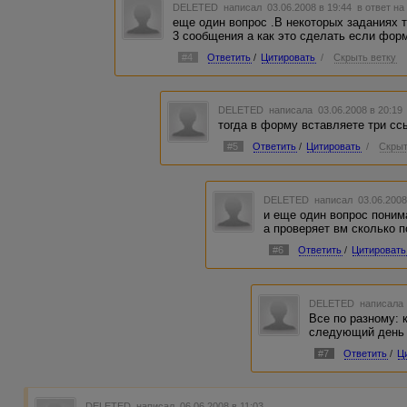
DELETED
написал 03.06.2008 в 19:44
в ответ на
еще один вопрос .В некоторых заданиях 
3 сообщения а как это сделать если форм
#4
Ответить
/
Цитировать
/
Скрыть ветку
DELETED
написала 03.06.2008 в 20:1
тогда в форму вставляете три с
#5
Ответить
/
Цитировать
/
Скрыт
DELETED
написал 03.06.2008
и еще один вопрос поним
а проверяет вм сколько 
#6
Ответить
/
Цитировать
DELETED
написала 
Все по разному: к
следующий день 
#7
Ответить
/
Ц
DELETED
написал 06.06.2008 в 11:03