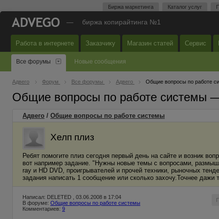
Биржа маркетинга
Каталог услуг
П
—
биржа копирайтинга №1
Работа в интернете
Заказчику
Магазин статей
Сервис
Все форумы
Новые сообщения
Адвего
Форум
Все форумы
Адвего
Общие вопросы по работе с
Общие вопросы по работе системы 
Адвего
/
Общие вопросы по работе системы
Хелп плиз
Ребят помогите плиз сегодня первый день на сайте и возник воп
вот например задание. "Нужны новые темы с вопросами, размышл
ray и HD DVD, проигрывателей и прочей техники, рыночных тенде
задания написать 1 сообщение или сколько захочу.Точнее дажи т
Написал: DELETED , 03.06.2008 в 17:04
В форуме:
Общие вопросы по работе системы
Комментариев:
9