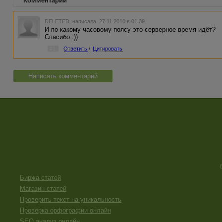
Комментарии
DELETED
написала 27.11.2010 в 01:39
И по какому часовому поясу это серверное время идёт?
Спасибо :))
#1
Ответить
/
Цитировать
Написать комментарий
Биржа статей
Магазин статей
Проверить текст на уникальность
Проверка орфографии онлайн
SEO анализ онлайн