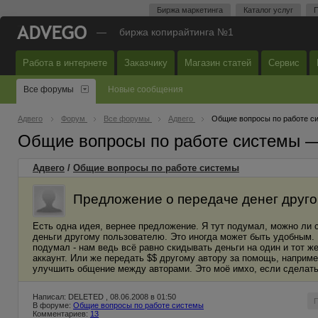
Биржа маркетинга
Каталог услуг
П
—
биржа копирайтинга №1
Работа в интернете
Заказчику
Магазин статей
Сервис
Все форумы
Новые сообщения
Адвего
Форум
Все форумы
Адвего
Общие вопросы по работе с
Общие вопросы по работе системы 
Адвего
/
Общие вопросы по работе системы
Предложение о передаче денег друго
Есть одна идея, вернее предложение. Я тут подумал, можно ли 
деньги другому пользователю. Это иногда может быть удобным. В
подумал - нам ведь всё равно скидывать деньги на один и тот ж
аккаунт. Или же передать $$ другому автору за помощь, наприме
улучшить общение между авторами. Это моё имхо, если сделать н
Написал: DELETED , 08.06.2008 в 01:50
В форуме:
Общие вопросы по работе системы
Комментариев:
13