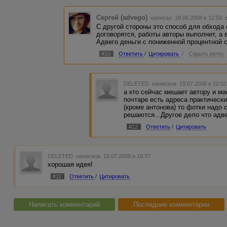
Сергей (advego)
написал 18.06.2008 в 12:50
С другой стороны это способ для обхода
договорятся, работы авторы выполнит, а 
Адвего деньги с пониженной процентной с
#10
Ответить
/
Цитировать
/
Скрыть ветку
DELETED
написала 19.07.2008 в 22:0
а кто сейчас мешает автору и ма
почтаре есть адреса практическ
(кроме антонова) то фотки надо 
решаются...Другое дело что адве
#12
Ответить
/
Цитировать
DELETED
написала 16.07.2008 в 16:37
хорошая идея!
#11
Ответить
/
Цитировать
Написать комментарий
Последние комментарии