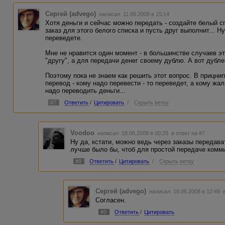
Сергей (advego)
написал 11.06.2008 в 15:14
Хотя деньги и сейчас можно передать - создайте белый сп
заказ для этого белого списка и пусть друг выполнит... Н
переведете.
Мне не нравится один момент - в большинстве случаев э
"другу", а для передачи денег своему дублю. А вот дубл
Поэтому пока не знаем как решить этот вопрос. В прицни
перевод - кому надо перевести - то переведет, а кому жал
надо переводить деньги...
#7
Ответить
/
Цитировать
/
Скрыть ветку
Voodoo
написал 18.06.2008 в 00:29
в ответ на #7
Ну да, кстати, можно ведь через заказы передават
лучше было бы, чтоб для простой передаче комми
#8
Ответить
/
Цитировать
/
Скрыть ветку
Сергей (advego)
написал 18.06.2008 в 12:49
Согласен.
#9
Ответить
/
Цитировать