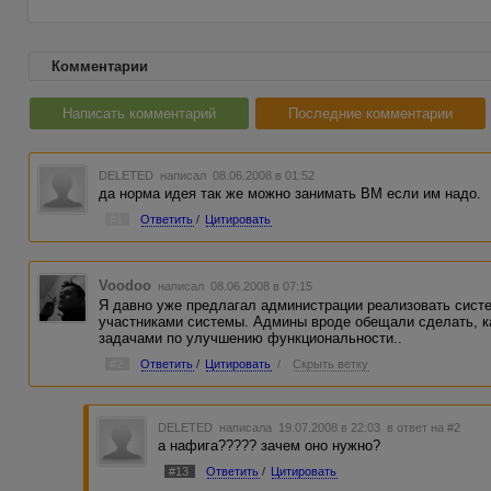
Комментарии
Написать комментарий
Последние комментарии
DELETED
написал 08.06.2008 в 01:52
да норма идея так же можно занимать ВМ если им надо.
#1
Ответить
/
Цитировать
Voodoo
написал 08.06.2008 в 07:15
Я давно уже предлагал администрации реализовать сист
участниками системы. Админы вроде обещали сделать, к
задачами по улучшению функциональности..
#2
Ответить
/
Цитировать
/
Скрыть ветку
DELETED
написала 19.07.2008 в 22:03
в ответ на #2
а нафига????? зачем оно нужно?
#13
Ответить
/
Цитировать