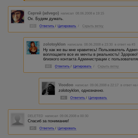
Сергей (advego)
написал 08.06.2008 в 19:15
Ох. Будем думать.
#3
Ответить
/
Цитировать
/
Скрыть ветку
zolotoyklon
написала 08.06.2008 в 23:30
в ответ на #3
Ну как же вы мне нравитесь! Пользователь Адвего
воплощаете все их мечты в реальность! Здорово!
близкого контакта Администрации с пользователя
#4
Ответить
/
Цитировать
/
Скрыть ветку
Voodoo
написал 09.06.2008 в 22:17
в ответ на
zolotoyklon, однозначно.
#6
Ответить
/
Цитировать
DELETED
написал 09.06.2008 в 00:30
Спасиб за понимание!
#5
Ответить
/
Цитировать