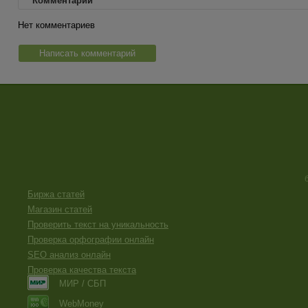
Комментарии
Нет комментариев
Написать комментарий
Биржа статей
Магазин статей
Проверить текст на уникальность
Проверка орфографии онлайн
SEO анализ онлайн
Проверка качества текста
МИР / СБП
WebMoney