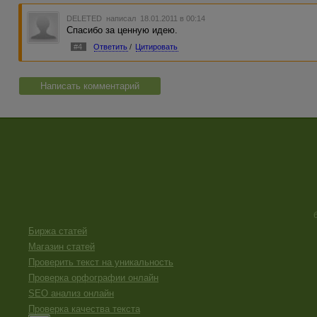
DELETED
написал 18.01.2011 в 00:14
Спасибо за ценную идею.
#4
Ответить
/
Цитировать
Написать комментарий
Биржа статей
Магазин статей
Проверить текст на уникальность
Проверка орфографии онлайн
SEO анализ онлайн
Проверка качества текста