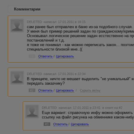
Комментарии
DELETED
написал 17.01.2011 в 18:15
сам ранее был отправлен в баню из-за подобного случая.
У меня был пример решений задач по гражданскому/кримин
Основывал логическое решение задач есстественно на п
постановлений и т.д.
я тоже не понимал - как можно переписать закон... поэт
специальности близкой мне..((
#1
Ответить
/
Цитировать
DELETED
написал 17.01.2011 в 22:34
В принципе, ничто не мешает выделить "не уникальный" ко
передать заказчику?
#2
Ответить
/
Цитировать
/
Скрыть ветку
DELETED
написал 17.01.2011 в 23:41
в ответ на #2
Еще вариант: справочную инфу можно оформить в 
ссылку на файл рисунка на обменнике каком-нибу
#3
Ответить
/
Цитировать