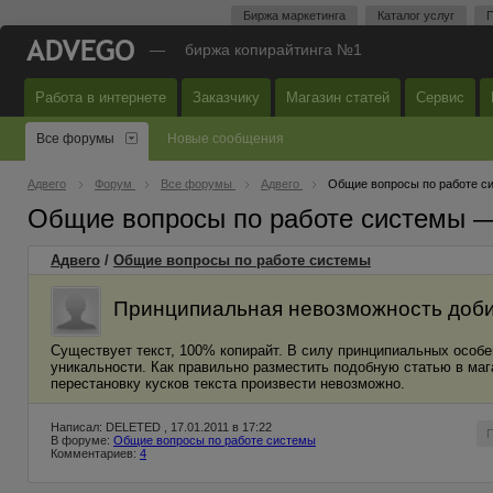
Биржа маркетинга
Каталог услуг
П
—
биржа копирайтинга №1
Работа в интернете
Заказчику
Магазин статей
Сервис
Все форумы
Новые сообщения
Адвего
Форум
Все форумы
Адвего
Общие вопросы по работе с
Общие вопросы по работе системы 
Адвего
/
Общие вопросы по работе системы
Принципиальная невозможность добит
Существует текст, 100% копирайт. В силу принципиальных особе
уникальности. Как правильно разместить подобную статью в маг
перестановку кусков текста произвести невозможно.
Написал: DELETED , 17.01.2011 в 17:22
В форуме:
Общие вопросы по работе системы
Комментариев:
4