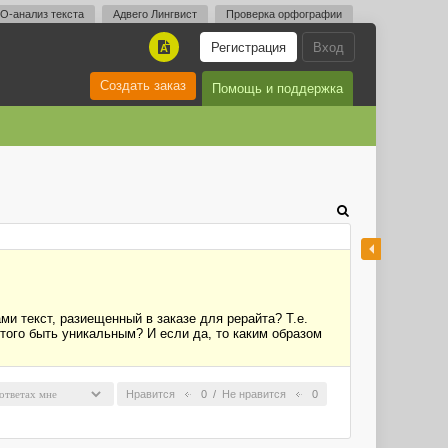
O-анализ текста
Адвего Лингвист
Проверка орфографии
Регистрация
Вход
A
Создать заказ
Помощь и поддержка
ми текст, разиещенный в заказе для рерайта? Т.е.
того быть уникальным? И если да, то каким образом
Нравится
0
/
Не нравится
0