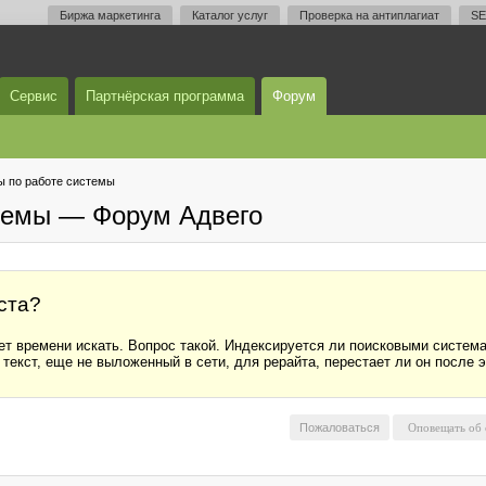
Биржа маркетинга
Каталог услуг
Проверка на антиплагиат
SE
Сервис
Партнёрская программа
Форум
 по работе системы
темы — Форум Адвего
ста?
ет времени искать. Вопрос такой. Индексируется ли поисковыми система
екст, еще не выложенный в сети, для рерайта, перестает ли он после э
Пожаловаться