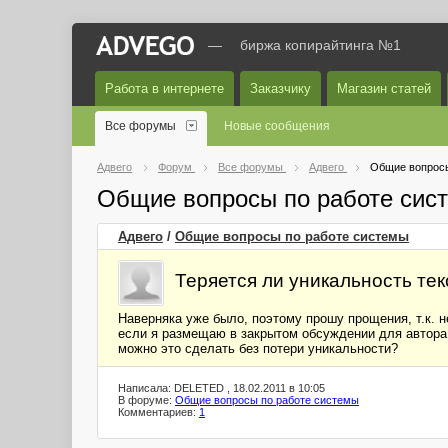
—
биржа копирайтинга №1
Работа в интернете
Заказчику
Магазин статей
Все форумы
Новые сообщения
Адвего
Форум
Все форумы
Адвего
Общие вопросы
Общие вопросы по работе сис
Адвего
/
Общие вопросы по работе системы
Теряется ли уникальность тек
Наверняка уже было, поэтому прошу прощения, т.к. н
если я размещаю в закрытом обсуждении для автора т
можно это сделать без потери уникальности?
Написала: DELETED , 18.02.2011 в 10:05
В форуме:
Общие вопросы по работе системы
Комментариев:
1