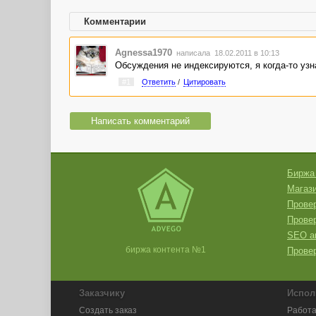
Комментарии
Agnessa1970
написала 18.02.2011 в 10:13
Обсуждения не индексируются, я когда-то узн
#1
Ответить
/
Цитировать
Написать комментарий
Биржа
Магази
Провер
Прове
SEO а
биржа контента №1
Провер
Заказчику
Испол
Создать заказ
Работа