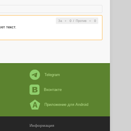
За
0
/
Против
0
ет текст.
Telegram
Вконтакте
Приложение для Android
Информация