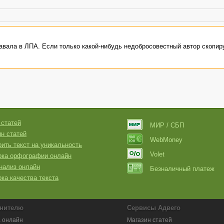
авала в ЛПА. Если только какой-нибудь недобросовестный автор скопиру
 статей
МИР / СБП
н статей
WebMoney
ить текст на уникальность
Volet
рка орфографии онлайн
нализ онлайн
Безналичный платеж
ка качества текста
нителю
Сервисы Адвего
 онлайн
Магазин статей