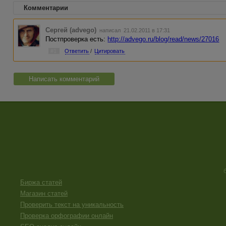
Комментарии
Сергей (advego)
написал 21.02.2011 в 17:31
Постпроверка есть:
http://advego.ru/blog/read/news/27016
#1
Ответить
/
Цитировать
Написать комментарий
Биржа статей
Магазин статей
Проверить текст на уникальность
Проверка орфографии онлайн