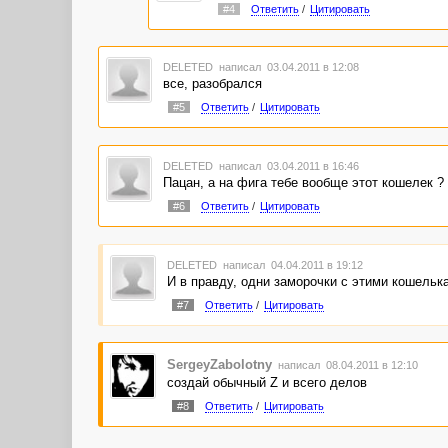
#4
Ответить
/
Цитировать
DELETED
написал 03.04.2011 в 12:08
все, разобрался
#5
Ответить
/
Цитировать
DELETED
написал 03.04.2011 в 16:46
Пацан, а на фига тебе вообще этот кошелек ?
#6
Ответить
/
Цитировать
DELETED
написал 04.04.2011 в 19:12
И в правду, одни заморочки с этими кошельк
#7
Ответить
/
Цитировать
SergeyZabolotny
написал 08.04.2011 в 12:10
создай обычный Z и всего делов
#8
Ответить
/
Цитировать