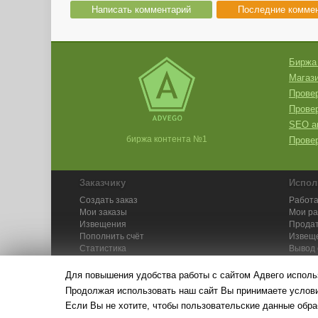
Написать комментарий
Последние комме
Биржа
Магази
Провер
Прове
SEO а
биржа контента №1
Провер
Заказчику
Испол
Создать заказ
Работа
Мои заказы
Мои р
Извещения
Продат
Пополнить счёт
Извещ
Статистика
Вывод 
API
Инстру
Для повышения удобства работы с сайтом Адвего исполь
Продолжая использовать наш сайт Вы принимаете усло
Если Вы не хотите, чтобы пользовательские данные обра
© Адвего — биржа контен