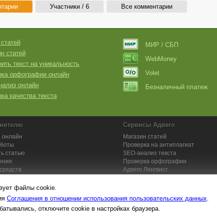
нтарии
Участники / 6
Все комментарии
 статей
МИР / СБП
н статей
WebMoney
ить текст на уникальность
Volet
рка орфографии онлайн
нализ онлайн
Безналичный платеж
ка качества текста
нителю
Сервисы Адвего
 онлайн
Магазин статей
аботы
Проверка на антиплагиат
ь статью
SEO-анализ текста
ения
Проверка орфографии
средств
Адвего
Лингвист
кции для исполнителей
Заказ контента и услуг
зует файлы cookie.
вия
Соглашения в отношении использования пользовательских данных
.
батывались, отключите cookie в настройках браузера.
та №1. Копирайтинг, рерайтинг, переводы,
работа на дому
: поставщик ун