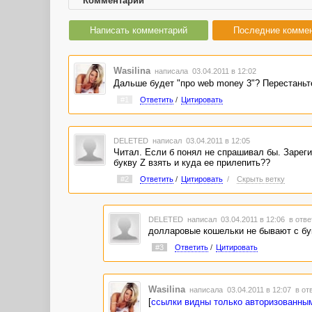
Комментарии
Написать комментарий
Последние комме
Wasilina
написала 03.04.2011 в 12:02
Дальше будет "про web money 3"? Перестаньте
#1
Ответить
/
Цитировать
DELETED
написал 03.04.2011 в 12:05
Читал. Если б понял не спрашивал бы. Зареги
букву Z взять и куда ее прилепить??
#2
Ответить
/
Цитировать
/
Скрыть ветку
DELETED
написал 03.04.2011 в 12:06
в отве
долларовые кошельки не бывают с бу
#3
Ответить
/
Цитировать
Wasilina
написала 03.04.2011 в 12:07
в от
[
ссылки видны только авторизованны