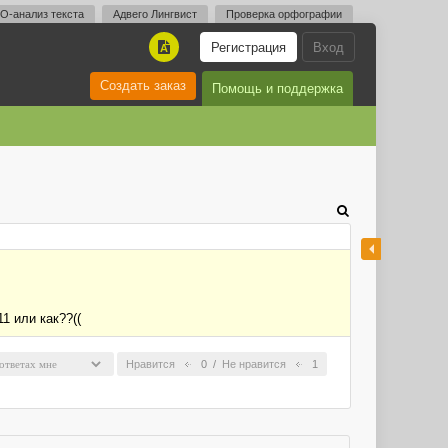
O-анализ текста
Адвего Лингвист
Проверка орфографии
Регистрация
Вход
A
Создать заказ
Помощь и поддержка
1 или как??((
Нравится
0
/
Не нравится
1