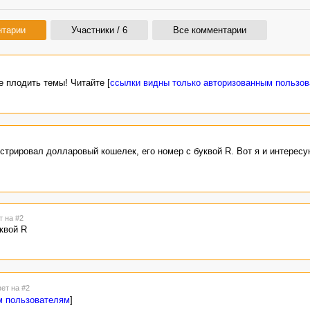
нтарии
Участники / 6
Все комментарии
 плодить темы! Читайте [
ссылки видны только авторизованным пользо
стрировал долларовый кошелек, его номер с буквой R. Вот я и интересую
т на #2
квой R
вет на #2
м пользователям
]