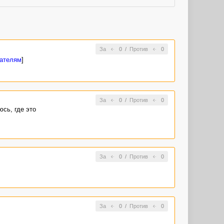
За
0
/
Против
0
вателям
]
За
0
/
Против
0
сь, где это
За
0
/
Против
0
За
0
/
Против
0