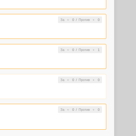
За
0
/
Против
0
За
0
/
Против
1
За
0
/
Против
0
За
0
/
Против
0