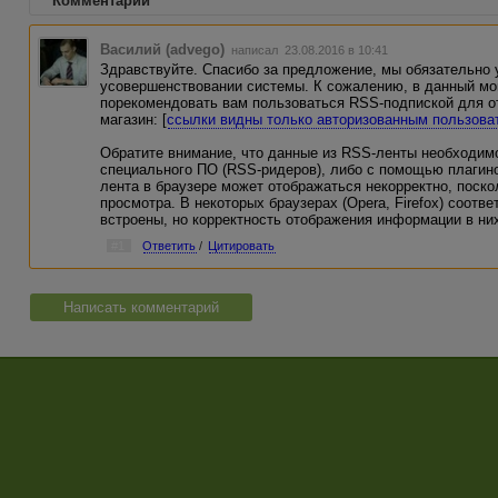
Комментарии
Василий (advego)
написал 23.08.2016 в 10:41
Здравствуйте. Спасибо за предложение, мы обязательно
усовершенствовании системы. К сожалению, в данный мо
порекомендовать вам пользоваться RSS-подпиской для о
магазин: [
ссылки видны только авторизованным пользова
Обратите внимание, что данные из RSS-ленты необходим
специального ПО (RSS-ридеров), либо с помощью плагин
лента в браузере может отображаться некорректно, поско
просмотра. В некоторых браузерах (Opera, Firefox) соот
встроены, но корректность отображения информации в них
#1
Ответить
/
Цитировать
Написать комментарий