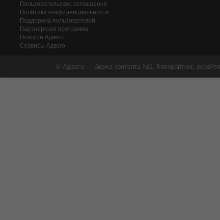
Пользовательское соглашение
Политика конфиденциальности
Поддержка пользователей
Партнерская программа
Новости Адвего
Сервисы Адвего
© Адвего — биржа контента №1. Копирайтинг, рерайти