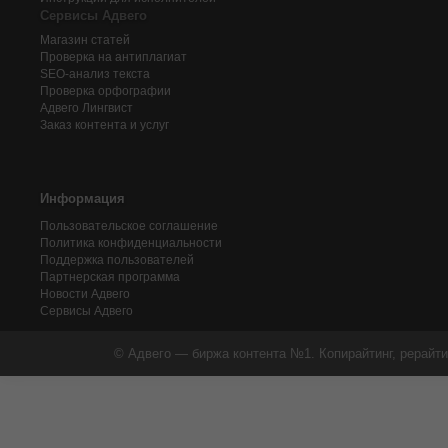
Сервисы Адвего
Магазин статей
Проверка на антиплагиат
SEO-анализ текста
Проверка орфографии
Адвего
Лингвист
Заказ контента и услуг
Информация
Пользовательское соглашение
Политика конфиденциальности
Поддержка пользователей
Партнерская программа
Новости Адвего
Сервисы Адвего
© Адвего — биржа контента №1. Копирайтинг, рерайти