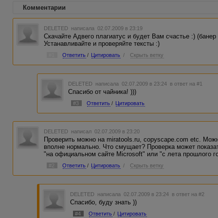
Комментарии
DELETED
написала 02.07.2009 в 23:19
Скачайте Адвего плагиатус и будет Вам счастье :) (банер
Устанавливайте и проверяйте тексты :)
#1
Ответить
/
Цитировать
/
Скрыть ветку
DELETED
написала 02.07.2009 в 23:24
в ответ на #1
Спасибо от чайника! )))
#3
Ответить
/
Цитировать
DELETED
написал 02.07.2009 в 23:20
Проверить можно на miratools.ru, copyscape.com etc. Мож
вполне нормально. Что смущает? Проверка может показат
"на официальном сайте Microsoft" или "с лета прошлого го
#2
Ответить
/
Цитировать
/
Скрыть ветку
DELETED
написала 02.07.2009 в 23:24
в ответ на #2
Спасибо, буду знать ))
#4
Ответить
/
Цитировать