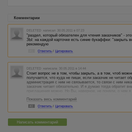
Комментарии
DELETED
написал 30.05.2011 в 07:23
"раздел, который обязателен для чтения заказчиков" - это 
ЗЫ: на каждой карточке есть синие букаффки: "закрыть в
рекомендую
#1
Ответить
/
Цитировать
DELETED
написала 30.05.2011 в 14:44
Стоит вопрос не в том, чтобы закрыть, а в том, чтоб можн
получается, что куда не пиши, если заказчик не читает 
администрация с ним не связывается, то связи с ним ника
заказчик читает обязательно. И я думаю тогда обратит в
приглашения можно. Но Вы, наверное, не поняли, о чем я
одновременно. Это получается, что заказчик не ведает, ч
Показать весь комментарий
поинтересоваться, почему до этого автор с ним работал,
для БС, но автор молчит. Во всем должен быть порядок.
#2
Ответить
/
Цитировать
двух недель.
Написать комментарий