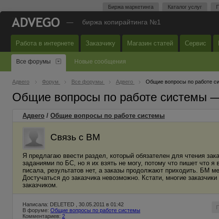
Биржа маркетинга
Каталог услуг
П
—
биржа копирайтинга №1
Работа в интернете
Заказчику
Магазин статей
Сервис
Все форумы
Новые сообщения
Адвего
Форум
Все форумы
Адвего
Общие вопросы по работе с
Общие вопросы по работе системы 
Адвего
/
Общие вопросы по работе системы
Связь с ВМ
Я предлагаю ввести раздел, который обязателен для чтения зака
заданиями по БС, но я их взять не могу, потому что пишет что 
писала, результатов нет, а заказы продолжают приходить. БМ м
Достучаться до заказчика невозможно. Кстати, многие заказчики
заказчиком.
Написала: DELETED , 30.05.2011 в 01:42
В форуме:
Общие вопросы по работе системы
Комментариев:
2