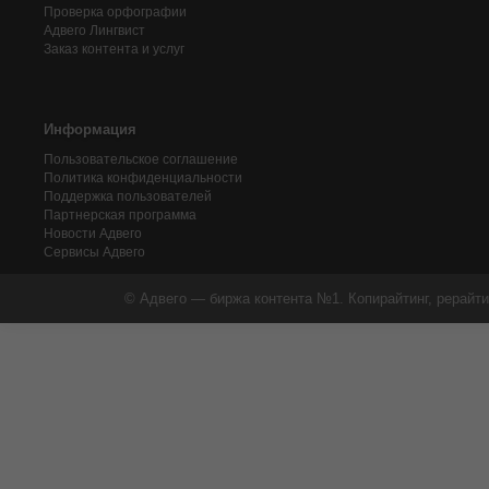
Проверка орфографии
Адвего
Лингвист
Заказ контента и услуг
Информация
Пользовательское соглашение
Политика конфиденциальности
Поддержка пользователей
Партнерская программа
Новости Адвего
Сервисы Адвего
© Адвего — биржа контента №1. Копирайтинг, рерайти