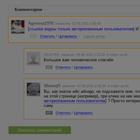
Комментарии
Agnessa1970
написала 03.06.2011 в 00:00
[
ссылки видны только авторизованным пользователям
] И
#1
Ответить
/
Цитировать
/
Скрыть ветку
DELETED
написал 06.06.2011 в 23:28
в ответ на #1
Большое вам человеческое спасибо
#2
Ответить
/
Цитировать
50westj5
написал 07.06.2011 в 06:36
в ответ на #1
Вы, как знаток wiki advego, не подскажете мне, 
на этой странице (например), при клике на ник wasil
авторизованным пользователям
] ? Просто интере
саму.
#3
Ответить
/
Цитировать
Написать комментарий