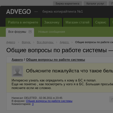
Биржа маркетинга
Каталог услуг
П
—
биржа копирайтинга №1
Работа в интернете
Заказчику
Магазин статей
Сервис
Все форумы
Новые сообщения
Адвего
Форум
Все форумы
Адвего
Общие вопросы по работе с
Общие вопросы по работе системы 
Адвего
/
Общие вопросы по работе системы
Объясните пожалуйста что такое бел
Интересно узнать как определить к кому в БС я попал.
Еще не понятно , как посмотреть у кого я в БС. Большая просьба
поясните если не сложно.
Написал: DELETED , 02.06.2011 в 23:45
В форуме:
Общие вопросы по работе системы
Комментариев:
3