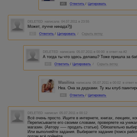
#9
Ответить
/
Цитировать
DELETED
написала 04.07.2011 в 23:55
Может, лучче нинада?))
#2
Ответить
/
Цитировать
/
Скрыть ветку
DELETED
написала 05.07.2011 в 00:00
в ответ на #2
А тогда ты что здесь делаеш? Тоже пришла за бабка
#3
Ответить
/
Цитировать
/
Скрыть ветку
Wasilina
написала 05.07.2011 в 00:02
в ответ н
Неа. Она за дедками. Ту жы клуб паинтире
#4
Ответить
/
Цитировать
DELETED
написал 05.07.2011 в 00:12
Всё очень просто. Ищите в интернете, книгах, лекциях, к
Переписываете его своими словами, проверяете на уника
магазин. (Автору ----- продать статью). Обязательно выбир
Или выполняйте задания. Выбираете задание (поиск работы
потом всё поймёте.