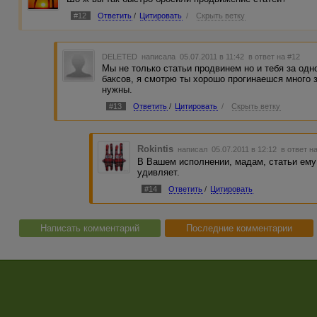
#12
Ответить
/
Цитировать
/
Скрыть ветку
DELETED
написала 05.07.2011 в 11:42
в ответ на #12
Мы не только статьи продвинем но и тебя за одн
баксов, я смотрю ты хорошо прогинаешся много за
нужны.
#13
Ответить
/
Цитировать
/
Скрыть ветку
Rokintis
написал 05.07.2011 в 12:12
в ответ н
В Вашем исполнении, мадам, статьи ему 
удивляет.
#14
Ответить
/
Цитировать
Написать комментарий
Последние комментарии