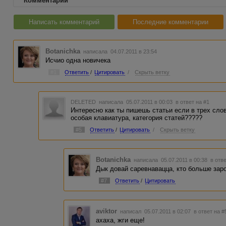
Комментарии
Написать комментарий
Последние комментарии
Botanichka
написала 04.07.2011 в 23:54
Исчио одна новичека
#1
Ответить
/
Цитировать
/
Скрыть ветку
DELETED
написала 05.07.2011 в 00:03
в ответ на #1
Интересно как ты пишешь статьи если в трех словах
особая клавиатура, категория статей?????
#5
Ответить
/
Цитировать
/
Скрыть ветку
Botanichka
написала 05.07.2011 в 00:38
в отв
Дык довай саревнавацца, кто больше заро
#7
Ответить
/
Цитировать
aviktor
написал 05.07.2011 в 02:07
в ответ на #
ахаха, жги еще!