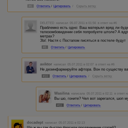
#6
Ответить
/
Цитировать
/
Скрыть ветку
DELETED
написал 05.07.2011 в 01:56
в ответ на #6
Праблемко есть одно: Ваш матерьял вряд ли буд
телезомбовидении себя попробуете штоле? А вдру
метрах?
ЗЫ: Настя с Постапом писяться в постеле будут
#8
Ответить
/
Цитировать
aviktor
написал 05.07.2011 в 02:07
в ответ на #6
Не дезинфармируйте афтора. Вон по существу в
#10
Ответить
/
Цитировать
/
Скрыть ветку
Wasilina
написала 05.07.2011 в 02:11
в ответ н
Вы шо, гоните? Чел вот зарегался, шоп 
#11
Ответить
/
Цитировать
docadept
написал 05.07.2011 в 02:13
Шо ж вы так быстро бросили продвижение статей?