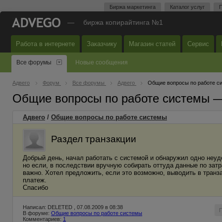
Биржа маркетинга
Каталог услуг
П
—
биржа копирайтинга №1
Работа в интернете
Заказчику
Магазин статей
Сервис
Все форумы
Новые сообщения
Адвего
Форум
Все форумы
Адвего
Общие вопросы по работе с
Общие вопросы по работе системы 
Адвего
/
Общие вопросы по работе системы
Раздел транзакции
Добрый день, начал работать с системой и обнаружил одно неуд
но если, в последствии вручную собирать оттуда данные по затр
важно. Хотел предложить, если это возможно, выводить в транзак
платеж.
Спасибо
Написал: DELETED , 07.08.2009 в 08:38
В форуме:
Общие вопросы по работе системы
Комментариев:
1