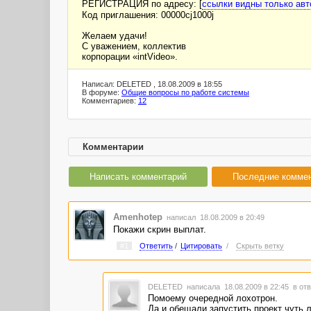
РЕГИСТРАЦИЯ по адресу: [
ссылки видны только ав
Код приглашения: 00000cj1000j
Желаем удачи!
С уважением, коллектив
корпорации «intVideo».
Написал: DELETED , 18.08.2009 в 18:55
В форуме:
Общие вопросы по работе системы
Комментариев:
12
Комментарии
Написать комментарий
Последние комме
Amenhotep
написал 18.08.2009 в 20:49
Покажи скрин выплат.
#1
Ответить
/
Цитировать
/
Скрыть ветку
DELETED
написала 18.08.2009 в 22:45
в отв
Помоему очередной лохотрон.
Да и обещали запустить проект чуть л