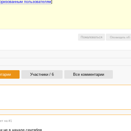
торизованным пользователям
]
Пожаловаться
нтарии
Участники / 6
Все комментарии
ет на #1
и не в начале сентября.