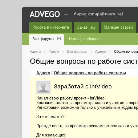
—
биржа копирайтинга №1
Работа в интернете
Заказчику
Магазин статей
Все форумы
Новые сообщения
Адвего
Форум
Все форумы
Адвего
Общие вопросы
Общие вопросы по работе сис
Адвего
/
Общие вопросы по работе системы
Заработай с IntVideo
Начал свою работу проект - intVideo.
Компания платит за просмотр видео и участие в опро
Регистрация возможна только с уникальным кодом п
За что платят?
Прежде всего, за просмотр рекламных роликов и учас
Для желающих: