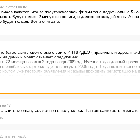
2:42
в ответ на #2
сначала кажется, что за полуторачасовой фильм тебе дадут больше 5 бак
азывать будут только 2-минутные ролики, и далеко не каждый день. А сня
 будет нельзя. Вот и считайте...
то бы оставить свой отзыв о сайте ИНТВИДЕО ( правильный адрес intvide
ых на данный моент означает следующее:
. 22 месяца назад = 2 года назд=2009год. Именно тогда данный проект
не ошибаюсь стартовал где то в августе 2009 года. Тогда естейственно н
Но кругом уже пестрили объявления и зазывы проходить регистрацию на 
уть проекта ( показ видеороликов с онлайн опросом в конце) стали созд
екта обещала запустить ролики и начать платить обещанные 3,6 wmz /ча
е и меня. Но видеоопросы все не приходили , и уже стали появляться м
н и т.д.
сь с ним, те кто не верил писали о нем негативные отзывы.
а ждал роликов и хотел много заработать на этом проекте , но желание п
 было.
т на #7
по моей ссылке пришли не увидели, отрицательных отзывов увеличилось, 
на сайте webmany advisor но не получилось. На том сайте есть отрицат
 проект и увидеть там наконец то информацию, что видеоопросы уже есть
ку
льных отзывов много что интерес проекту пропал, наверное это лохотрон
ернету, я нашел форум про интвидео, где активно обсуждалось то, что п
 ( при этом давались ссылки на другие проекты, где якобы лежат миллион
:23
в ответ на #8