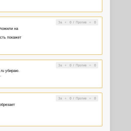
За
0
/
Против
0
тложили на
усть покажет
За
0
/
Против
0
.ru убираю.
.
За
0
/
Против
0
обрезает