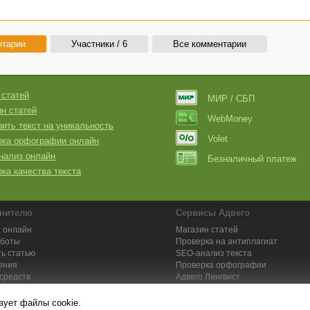
ько авторизованным пользователям
] и уверен это не предел!!!!!!
с рекламодателя и статист
нтарии
Участники / 6
Все комментарии
 статей
МИР / СБП
н статей
WebMoney
ить текст на уникальность
Volet
рка орфографии онлайн
нализ онлайн
Безналичный платеж
ка качества текста
нителю
Сервисы Адвего
 онлайн
Магазин статей
аботы
Проверка на антиплагиат
ь статью
SEO-анализ текста
ения
Проверка орфографии
средств
Адвего
Лингвист
кции для исполнителей
Заказ контента и услуг
зует файлы cookie.