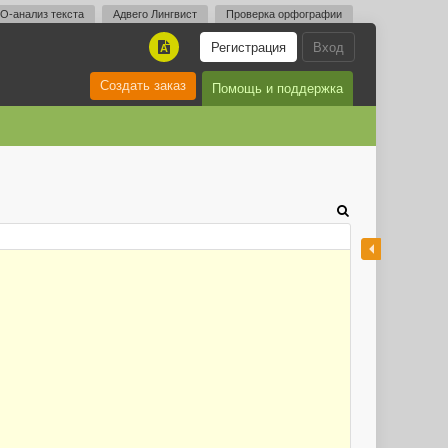
O-анализ текста
Адвего Лингвист
Проверка орфографии
Регистрация
Вход
A
Создать заказ
Помощь и поддержка