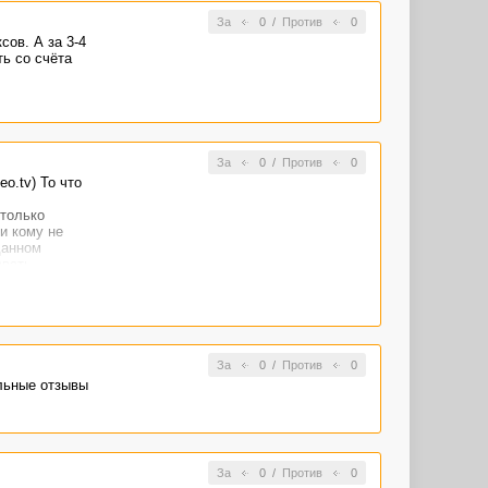
За
0
/
Против
0
сов. А за 3-4
ть со счёта
За
0
/
Против
0
o.tv) То что
 только
и кому не
данном
авать
с. Сладкое
ногочисленные
росто
За
0
/
Против
0
интерес к
ельные отзывы
 , я
!
роект загнулся
За
0
/
Против
0
ы!!) и если бы