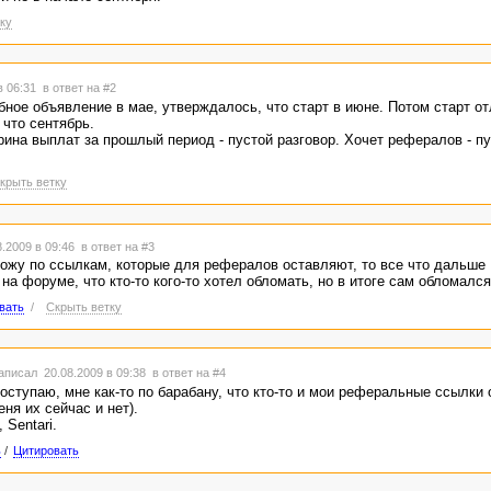
ку
в 06:31
в ответ на #2
ное объявление в мае, утверждалось, что старт в июне. Потом старт о
 что сентябрь.
рина выплат за прошлый период - пустой разговор. Хочет рефералов - п
крыть ветку
.2009 в 09:46
в ответ на #3
хожу по ссылкам, которые для рефералов оставляют, то все что дальше 
 на форуме, что кто-то кого-то хотел обломать, но в итоге сам обломался
вать
/
Скрыть ветку
аписал 20.08.2009 в 09:38
в ответ на #4
оступаю, мне как-то по барабану, что кто-то и мои реферальные ссылки 
еня их сейчас и нет).
 Sentari.
ь
/
Цитировать