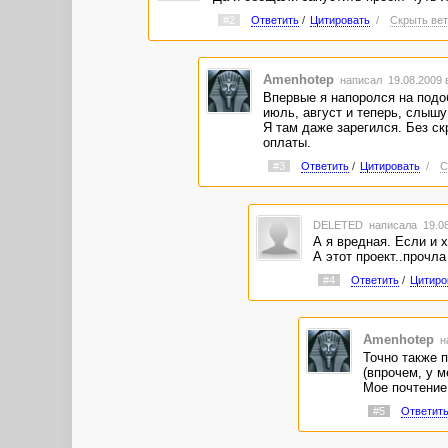
#2
Ответить
/
Цитировать
/
Скрыть вет
Amenhotep
написал 19.08.2009 
Впервые я напоролся на подоб
июль, август и теперь, слышу
Я там даже зарегился. Без ск
оплаты.
#3
Ответить
/
Цитировать
/
С
DELETED
написала 19.08
А я вредная. Если и 
А этот проект..прочла
#4
Ответить
/
Цитиро
Amenhotep
н
Точно также п
(впрочем, у м
Мое почтение,
#5
Ответит