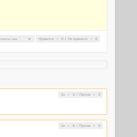
Нравится
0
/
Не нравится
0
За
0
/
Против
0
За
0
/
Против
0