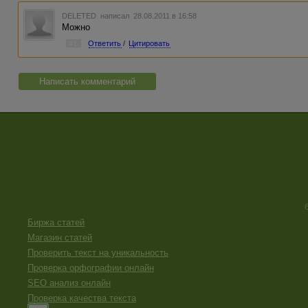
DELETED
написал 28.08.2011 в 16:58
Можно
#1
Ответить
/
Цитировать
Написать комментарий
Биржа статей
Магазин статей
Проверить текст на уникальность
Проверка орфографии онлайн
SEO анализ онлайн
Проверка качества текста