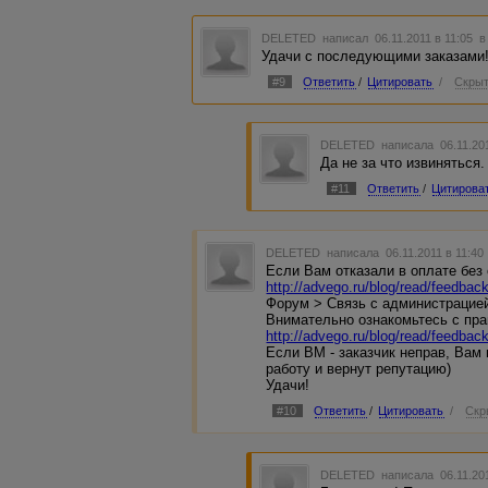
DELETED
написал 06.11.2011 в 11:05
в
Удачи с последующими заказами!
#9
Ответить
/
Цитировать
/
Скрыт
DELETED
написала 06.11.20
Да не за что извиняться.
#11
Ответить
/
Цитирова
DELETED
написала 06.11.2011 в 11:4
Если Вам отказали в оплате без
http://advego.ru/blog/read/feedback
Форум > Связь с администрацие
Внимательно ознакомьтесь с пр
http://advego.ru/blog/read/feedbac
Если ВМ - заказчик неправ, Вам
работу и вернут репутацию)
Удачи!
#10
Ответить
/
Цитировать
/
Скр
DELETED
написала 06.11.20