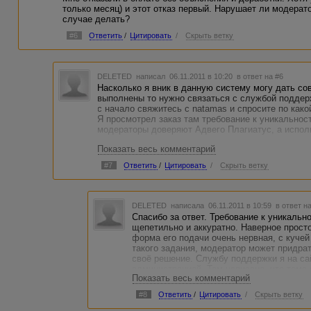
только месяц) и этот отказ первый. Нарушает ли модерато
случае делать?
#6
Ответить
/
Цитировать
/
Скрыть ветку
DELETED
написал 06.11.2011 в 10:20
в ответ на #6
Насколько я вник в данную систему могу дать сов
выполнены то нужно связаться с службой поддерж
с начало свяжитесь с natamas и спросите по како
Я просмотрел заказ там требование к уникальност
модераторы доверяют Адвего Плагиатус, а испол
Показать весь комментарий
#7
Ответить
/
Цитировать
/
Скрыть ветку
DELETED
написала 06.11.2011 в 10:59
в ответ н
Спасибо за ответ. Требование к уникальн
щепетильно и аккуратно. Наверное просто
форма его подачи очень нервная, с кучей
такого задания, модератор может придрат
своё решение. Службу поддержки я на сай
администрацией. Там написано, что тема 
Показать весь комментарий
забыть и поберечь свои нервы.
#8
Ответить
/
Цитировать
/
Скрыть ветку