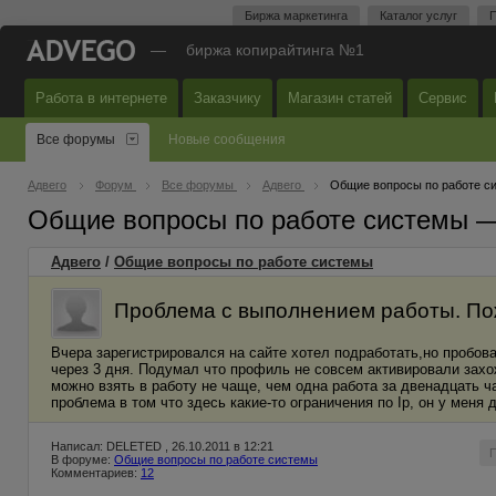
Биржа маркетинга
Каталог услуг
П
—
биржа копирайтинга №1
Работа в интернете
Заказчику
Магазин статей
Сервис
Все форумы
Новые сообщения
Адвего
Форум
Все форумы
Адвего
Общие вопросы по работе с
Общие вопросы по работе системы 
Адвего
/
Общие вопросы по работе системы
Проблема с выполнением работы. По
Вчера зарегистрировался на сайте хотел подработать,но пробовал
через 3 дня. Подумал что профиль не совсем активировали захож
можно взять в работу не чаще, чем одна работа за двенадцать ча
проблема в том что здесь какие-то ограничения по Ip, он у меня
Написал: DELETED , 26.10.2011 в 12:21
В форуме:
Общие вопросы по работе системы
Комментариев:
12