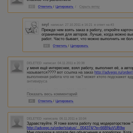
#3
Ответить
/
Цитировать
/
Скрыть ветку
seyl
написал 27.10.2011 в 16:21
в ответ на #3
Прежде чем взять заказ в работу, откройте карточ
ограничения для авторов. Лучше, когда можно вып
работ. Часто бывает, что можно выполнить не боле
#4
Ответить
/
Цитировать
DELETED
написал 04.11.2011 в 20:38
у меня ещё интереснее, взял работу, выполнил её, а авто
называется???? вот ссылка на заказ
http://advego.ru/orde
выполненая работа что не так? может ктото подскажет вдр
антивируса
#22 Alexandr » 02 ноя 2011, 20:58
Показать весь комментарий
Я например давно пользуюсь NOD32. Вполне нормальный 
посоветую поставить програму подбора ключей (весит мал
#5
Ответить
/
Цитировать
скачайте с инэта через торэнт [
ссылки видны только авт
есть раздача
DELETED
написала 06.11.2011 в 10:04
Здравствуйте. Я тоже взяла работу под модераторством 
http://advego.ru/order/status/...004374/?p=66BNuVUB9w
Мне отказали в оплате без объяснения и доработки. Хотя 