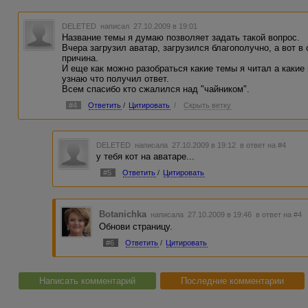
DELETED
написал 27.10.2009 в 19:01
Название темы я думаю позволяет задать такой вопрос.
Вчера загрузил аватар, загрузился благополучно, а вот в
причина.
И еще как можно разобраться какие темы я читал а какие 
узнаю что получил ответ.
Всем спасибо кто сжалился над "чайником".
#4
Ответить
/
Цитировать
/
Скрыть ветку
DELETED
написала 27.10.2009 в 19:12
в ответ на #4
у тебя кот на аватаре...
#5
Ответить
/
Цитировать
Botanichka
написала 27.10.2009 в 19:46
в ответ на #4
Обнови страницу.
#6
Ответить
/
Цитировать
Написать комментарий
Последние комментарии