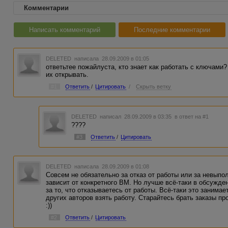
Комментарии
Написать комментарий
Последние комментарии
DELETED
написала 28.09.2009 в 01:05
ответьтее пожайлуста, кто знает как работать с ключами
их открывать.
#1
Ответить
/
Цитировать
/
Скрыть ветку
DELETED
написал 28.09.2009 в 03:35
в ответ на #1
????
#3
Ответить
/
Цитировать
DELETED
написала 28.09.2009 в 01:08
Совсем не обязательно за отказ от работы или за невыпо
зависит от конкретного ВМ. Но лучше всё-таки в обсужде
за то, что отказываетесь от работы. Всё-таки это занимае
других авторов взять работу. Старайтесь брать заказы пр
:))
#2
Ответить
/
Цитировать