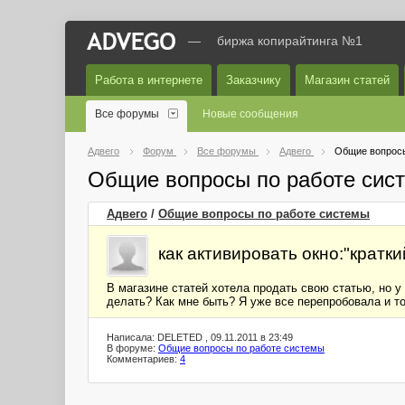
—
биржа копирайтинга №1
Работа в интернете
Заказчику
Магазин статей
Все форумы
Новые сообщения
Адвего
Форум
Все форумы
Адвего
Общие вопросы
Общие вопросы по работе сис
Адвего
/
Общие вопросы по работе системы
как активировать окно:"кратки
В магазине статей хотела продать свою статью, но у 
делать? Как мне быть? Я уже все перепробовала и то
Написала: DELETED , 09.11.2011 в 23:49
В форуме:
Общие вопросы по работе системы
Комментариев:
4