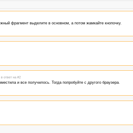
нужный фрагмент выделите в основном, а потом жамкайте кнопочку.
3
в ответ на #2
зместила и все получилось. Тогда попробуйте с другого браузера.