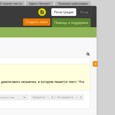
O-анализ текста
Адвего Лингвист
Проверка орфографии
Регистрация
Вход
A
Создать заказ
Помощь и поддержка
о диалогового окошечка, в котором пишется текст. Что
Нравится
0
/
Не нравится
0