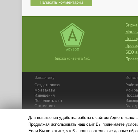
Написать комментарий
Биржа
Магази
Провер
Прове
SEO а
биржа контента №1
Провер
Заказчику
Испол
Создать заказ
Работа
Мои заказы
Мои р
Извещения
Продат
Пополнить счёт
Извещ
Статистика
Вывод 
API
Инстру
Для повышения удобства работы с сайтом Адвего исполь
Продолжая использовать наш сайт Вы принимаете усло
Если Вы не хотите, чтобы пользовательские данные обра
© Адвего — биржа контен