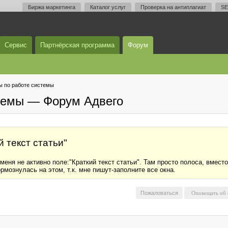
Биржа маркетинга
Каталог услуг
Проверка на антиплагиат
SE
Сервис
Партнёрская программа
Форум
 по работе системы
темы — Форум Адвего
й текст статьи"
меня не активно поле:"Краткий текст статьи". Там просто полоса, вмест
рмознулась на этом, т.к. мне пишут-заполните все окна.
Пожаловаться