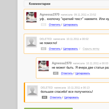
Комментарии
Agnessa1970
написала 09.11.2011 в 23:52
уф.. кнопочку "краткий текст" нажмите. Или 
#1
Ответить
/
Цитировать
DELETED
написала 10.11.2011 в 00:02
не помогло!
#2
Ответить
/
Цитировать
/
Скрыть ветку
Agnessa1970
написала 10.11.2011 в 00:0
не может быть. Я вчера две статьи ра
#3
Ответить
/
Цитировать
DELETED
написала 10.11.2011 в 00:13
большое спасибо! все получилось!
#4
Ответить
/
Цитировать