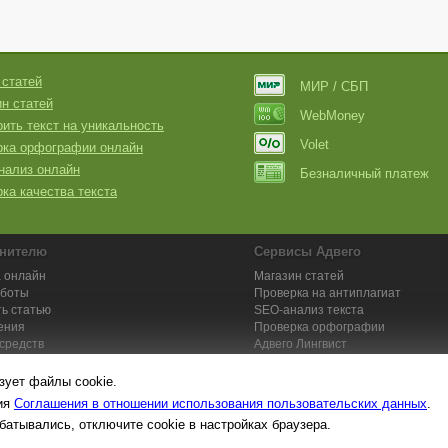
 статей
МИР / СБП
н статей
WebMoney
ить текст на уникальность
Volet
рка орфографии онлайн
нализ онлайн
Безналичный платеж
ка качества текста
нителю
Сервисы Адвего
 онлайн
Магазин статей
аботы
Проверка на антиплагиат
ь статью
SEO-анализ текста
ения
Проверка орфографии
средств
Адвего
Лингвист
кции для исполнителей
Заказ контента и услуг
зует файлы cookie.
вия
Соглашения в отношении использования пользовательских данных
.
батывались, отключите cookie в настройках браузера.
та №1. Копирайтинг, рерайтинг, переводы,
работа на дому
: поставщик ун