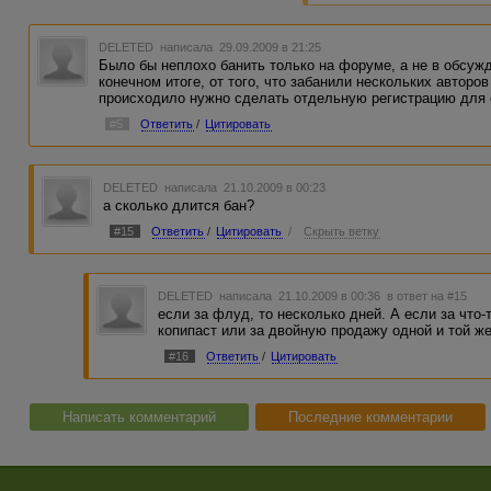
DELETED
написала 29.09.2009 в 21:25
Было бы неплохо банить только на форуме, а не в обсужд
конечном итоге, от того, что забанили нескольких авторов
происходило нужно сделать отдельную регистрацию для
#5
Ответить
/
Цитировать
DELETED
написала 21.10.2009 в 00:23
а сколько длится бан?
#15
Ответить
/
Цитировать
/
Скрыть ветку
DELETED
написала 21.10.2009 в 00:36
в ответ на #15
если за флуд, то несколько дней. А если за что-
копипаст или за двойную продажу одной и той же 
#16
Ответить
/
Цитировать
Написать комментарий
Последние комментарии