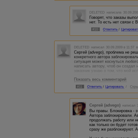
DELETED
написала 30.09.200
Говорят, что заказы выпо
нет. То есть нет связи с 
#10
Ответить
/
Цитироват
DELETED
написал 30.09.2009 в 11:37
в
Сергей (advego), проблема не реш
конкретного автора заблокировали
ситуация может коснуться любог
написать автору, чтоб он создал 
заказчик узнаю о том, что мой и
я могу связаться с исполнителем
Показать весь комментарий
участников за передачу личных д
будем. Следовательно, как заказ
#11
Ответить
/
Цитировать
/
Скры
исполнитель блокирован. При пр
искать нового исполнителя, воз
предыдущего исполнителя.
Сергей (advego)
написал 3
Рассмотрим косвенные моменты.
Вы правы. Блокировка - э
строго следит за показателями р
Автора заблокировали. Ав
выполненных работ, возврат, опл
продолжать работу или н
аккаунт автор не улучшит свои п
как только он будет гото
работать только со старыми зака
сразу же разблокируют. А
автора вряд ли возьмут, т.к. акка