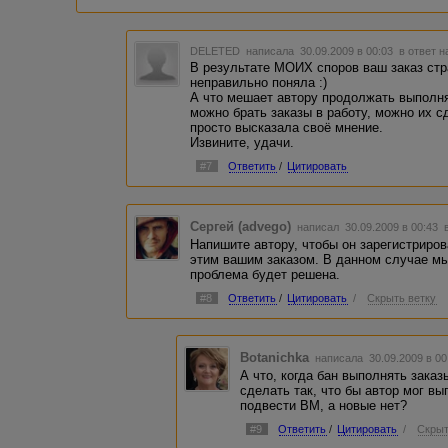
споре и суть мне не известна.
DELETED
написала 30.09.2009 в 00:03
в ответ н
В результате МОИХ споров ваш заказ стра
неправильно поняла :)
А что мешает автору продолжать выполн
можно брать заказы в работу, можно их с
просто высказала своё мнение.
Извините, удачи.
#7
Ответить
/
Цитировать
Сергей (advego)
написал 30.09.2009 в 00:43
Напишите автору, чтобы он зарегистриро
этим вашим заказом. В данном случае мы
проблема будет решена.
#8
Ответить
/
Цитировать
/
Скрыть ветку
Botanichka
написала 30.09.2009 в 0
А что, когда бан выполнять зака
сделать так, что бы автор мог в
подвести ВМ, а новые нет?
#9
Ответить
/
Цитировать
/
Скрыт