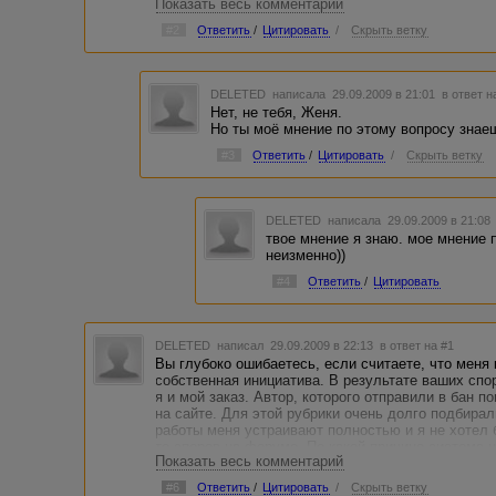
Показать весь комментарий
достоинство тешить.
#2
Ответить
/
Цитировать
/
Скрыть ветку
Мерзко и некрасиво.
DELETED
написала 29.09.2009 в 21:01
в ответ н
Нет, не тебя, Женя.
Но ты моё мнение по этому вопросу знае
#3
Ответить
/
Цитировать
/
Скрыть ветку
DELETED
написала 29.09.2009 в 21:0
твое мнение я знаю. мое мнение 
неизменно))
#4
Ответить
/
Цитировать
DELETED
написал 29.09.2009 в 22:13
в ответ на #1
Вы глубоко ошибаетесь, если считаете, что меня 
собственная инициатива. В результате ваших спо
я и мой заказ. Автор, которого отправили в бан 
на сайте. Для этой рубрики очень долго подбирал
работы меня устраивают полностью и я не хотел 
то споров на форуме. По какой причине система 
Показать весь комментарий
Настаиваю на возвращении автора для выполнени
администрация закрывает ему доступ в форум. Эт
#6
Ответить
/
Цитировать
/
Скрыть ветку