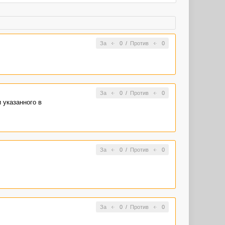
За
0
/
Против
0
За
0
/
Против
0
 указанного в
За
0
/
Против
0
За
0
/
Против
0