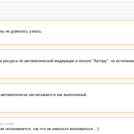
му не довелось узнать.
ресурса об автоматической модерации и оплате "Автору", по истечении
з автоматически засчитывается как выполненый.
вет на #3
м оплачивается, так что не извольте волноваться...:)