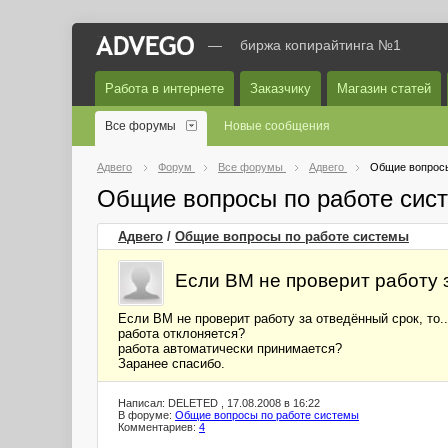
—
биржа копирайтинга №1
Работа в интернете
Заказчику
Магазин статей
Все форумы
Новые сообщения
Адвего
Форум
Все форумы
Адвего
Общие вопросы
Общие вопросы по работе сис
Адвего
/
Общие вопросы по работе системы
Если ВМ не проверит работу 
Если ВМ не проверит работу за отведённый срок, то..
работа отклоняется?
работа автоматически принимается?
Заранее спасибо.
Написал: DELETED , 17.08.2008 в 16:22
В форуме:
Общие вопросы по работе системы
Комментариев:
4