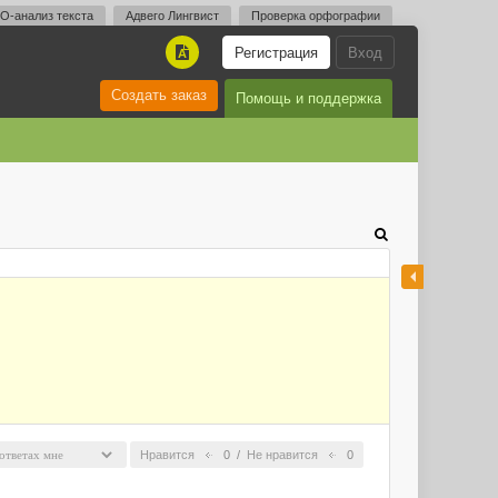
O-анализ текста
Адвего Лингвист
Проверка орфографии
Регистрация
Вход
A
Создать заказ
Помощь и поддержка
Нравится
0
/
Не нравится
0