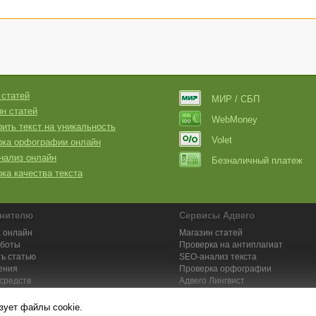
 статей
МИР / СБП
н статей
WebMoney
ить текст на уникальность
Volet
рка орфографии онлайн
нализ онлайн
Безналичный платеж
ка качества текста
нителю
Сервисы Адвего
 онлайн
Магазин статей
аботы
Проверка на антиплагиат
ь статью
SEO-анализ текста
ения
Проверка орфографии
средств
Адвего
Лингвист
кции для исполнителей
Заказ контента и услуг
зует файлы cookie.