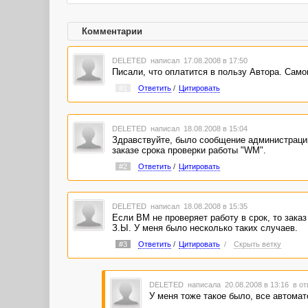
Комментарии
DELETED
написал 17.08.2008 в 17:50
Писали, что оплатится в пользу Автора. Само
#1
Ответить
/
Цитировать
DELETED
написал 18.08.2008 в 15:04
Здравствуйте, было сообщение администрации 
заказе срока проверки работы "WM".
#2
Ответить
/
Цитировать
DELETED
написал 18.08.2008 в 15:35
Если ВМ не проверяет работу в срок, то зака
З.Ы. У меня было несколько таких случаев.
#3
Ответить
/
Цитировать
/
Скрыть ветку
DELETED
написала 20.08.2008 в 13:16
в от
У меня тоже такое было, все автомато