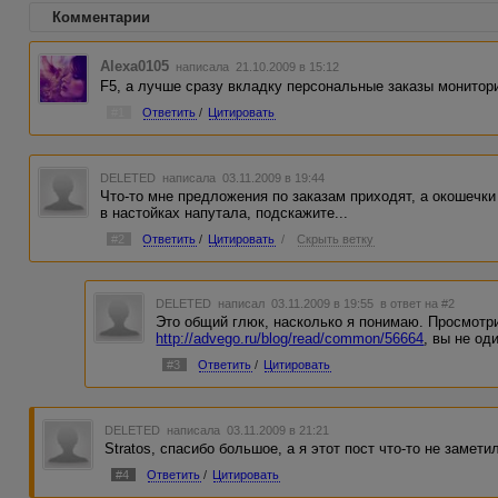
Комментарии
Alexa0105
написала 21.10.2009 в 15:12
F5, а лучше сразу вкладку персональные заказы монитори
#1
Ответить
/
Цитировать
DELETED
написала 03.11.2009 в 19:44
Что-то мне предложения по заказам приходят, а окошечки
в настойках напутала, подскажите...
#2
Ответить
/
Цитировать
/
Скрыть ветку
DELETED
написал 03.11.2009 в 19:55
в ответ на #2
Это общий глюк, насколько я понимаю. Просмотр
http://advego.ru/blog/read/common/56664
, вы не од
#3
Ответить
/
Цитировать
DELETED
написала 03.11.2009 в 21:21
Stratos, спасибо большое, а я этот пост что-то не замети
#4
Ответить
/
Цитировать