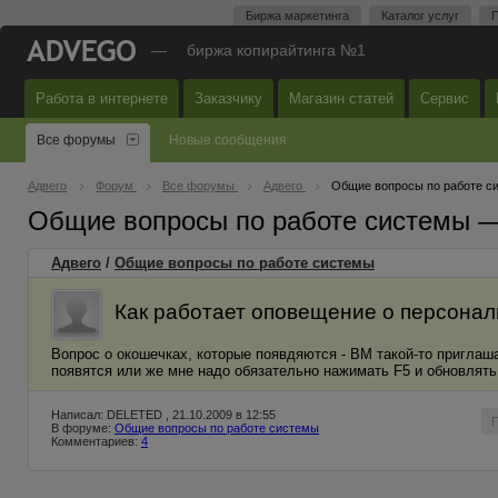
Биржа маркетинга
Каталог услуг
П
—
биржа копирайтинга №1
Работа в интернете
Заказчику
Магазин статей
Сервис
Все форумы
Новые сообщения
Адвего
Форум
Все форумы
Адвего
Общие вопросы по работе с
Общие вопросы по работе системы 
Адвего
/
Общие вопросы по работе системы
Как работает оповещение о персонал
Вопрос о окошечках, которые появдяются - ВМ такой-то приглаша
появятся или же мне надо обязательно нажимать F5 и обновлять
Написал: DELETED , 21.10.2009 в 12:55
В форуме:
Общие вопросы по работе системы
Комментариев:
4