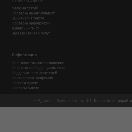
Сервисы Адвего
Магазин статей
Проверка на антиплагиат
SEO-анализ текста
Проверка орфографии
Адвего
Лингвист
Заказ контента и услуг
Информация
Пользовательское соглашение
Политика конфиденциальности
Поддержка пользователей
Партнерская программа
Новости Адвего
Сервисы Адвего
© Адвего — биржа контента №1. Копирайтинг, рерайти