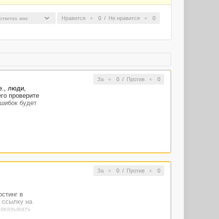
Нравится
0
/
Не нравится
0
За
0
/
Против
0
е., люди,
его проверите
ошибок будет
За
0
/
Против
0
остинг в
 ссылку на
заказывать