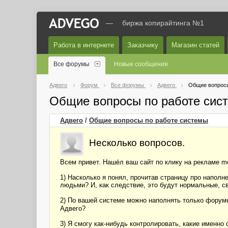
—
биржа копирайтинга №1
Работа в интернете
Заказчику
Магазин статей
Все форумы
Новые сообщения
Адвего
Форум
Все форумы
Адвего
Общие вопросы
Общие вопросы по работе сис
Адвего
/
Общие вопросы по работе системы
Несколько вопросов.
Всем привет. Нашёл ваш сайт по клику на рекламе 
1) Насколько я понял, прочитав страницу про напол
людьми? И, как следствие, это будут нормальные, с
2) По вашей системе можно наполнять только форумы,
Адвего?
3) Я смогу как-нибудь контролировать, какие именно