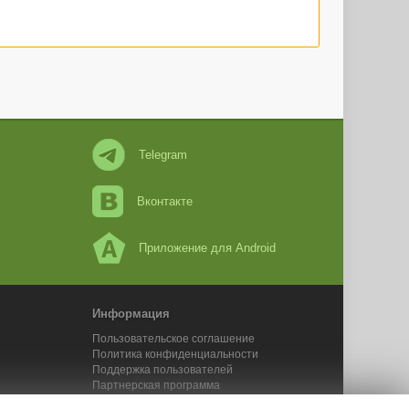
оры.
атьи, то есть
 её на
 ли, он
и он вас
м уже не
Telegram
Вконтакте
Приложение для Android
Информация
Пользовательское соглашение
Политика конфиденциальности
Поддержка пользователей
Партнерская программа
Новости Адвего