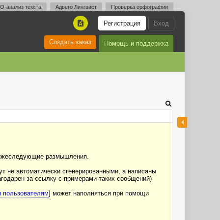
O-анализ текста
Адвего Лингвист
Проверка орфографии
Регистрация
Вход
A
Создать заказ
Помощь и поддержка
 нижеследующие размышления.
дут не автоматически сгенерированными, а написаны
агодарен за ссылку с примерами таких сообщений)
м пользователям
] может наполняться при помощи