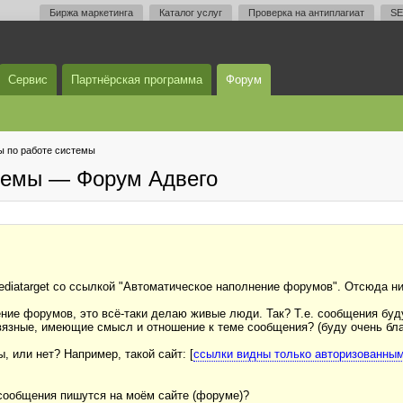
Биржа маркетинга
Каталог услуг
Проверка на антиплагиат
SE
Сервис
Партнёрская программа
Форум
 по работе системы
темы — Форум Адвего
mediatarget со ссылкой "Автоматическое наполнение форумов". Отсюда
нение форумов, это всё-таки делаю живые люди. Так? Т.е. сообщения бу
вязные, имеющие смысл и отношение к теме сообщения? (буду очень бл
 или нет? Например, такой сайт: [
ссылки видны только авторизованны
 сообщения пишутся на моём сайте (форуме)?