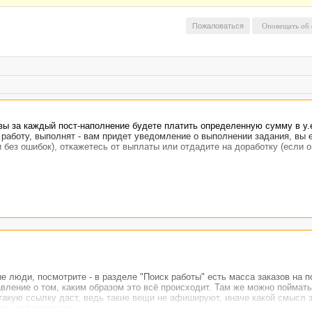
Пожаловаться
 вы за каждый пост-наполнение будете платить определенную сумму в у.
в работу, выполнят - вам придет уведомление о выполнении задания, вы 
и без ошибок), откажетесь от выплаты или отдадите на доработку (если 
 люди, посмотрите - в разделе "Поиск работы" есть масса заказов на п
вление о том, каким образом это всё происходит. Там же можно поймать
такую ссылку даст, ведь такие вещи не афишируют, иначе какой смысл 
огу заблуждаться.