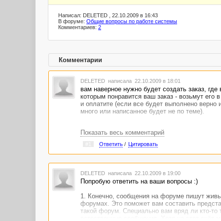
Написал: DELETED , 22.10.2009 в 16:43
В форуме:
Общие вопросы по работе системы
Комментариев:
2
Комментарии
DELETED
написала 22.10.2009 в 18:01
вам наверное нужно будет создать заказ, где
которым понравится ваш заказ - возьмут его 
и оплатите (если все будет выполнено верно 
много или написанное будет не по теме).
Показать весь комментарий
#1
Ответить
/
Цитировать
DELETED
написала 22.10.2009 в 19:00
Попробую ответить на ваши вопросы :)
1. Конечно, сообщения на форуме пишут живые
форумах. Это поможет вам составить предста
такой форум. Специально вам вряд ли кто-то 
естественные сообщения. Хотя на этот счёт м