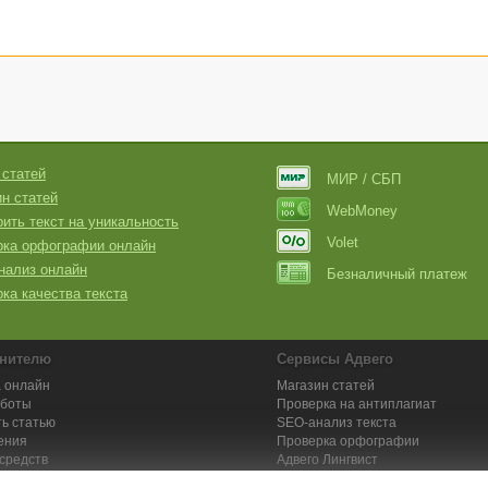
едь здесь заказывают не только комментарии, но и статьи, новости, обз
К тому же, насколько мне известно, можно автоматически публиковать ст
оматически экспортируется на ваш сайт в XML формате.
о работ и их содержание. Когда автор, взявший работу, отправит вам на
 будет, указано, уникален ли текст, содержит ли ошибки и, действительно
убликовал ли автор коммент на форуме. И сам текст увидите. только есл
нем вы наработаете команду проверенных авторов, если пожелаете, и ва
работ. :))
 статей
МИР / СБП
ут рассказать вам всё доходчивей, но они, как правило, очень загружены.
н статей
WebMoney
ить текст на уникальность
Volet
рка орфографии онлайн
нализ онлайн
Безналичный платеж
ка качества текста
нителю
Сервисы Адвего
 онлайн
Магазин статей
аботы
Проверка на антиплагиат
ь статью
SEO-анализ текста
ения
Проверка орфографии
средств
Адвего
Лингвист
кции для исполнителей
Заказ контента и услуг