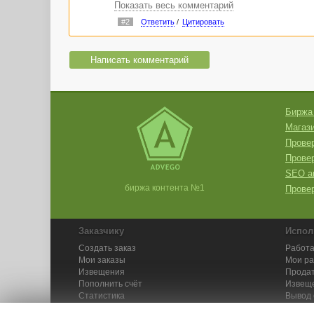
Показать весь комментарий
2. Наполнять контентом можно любые сайты, в
#2
Ответить
/
Цитировать
Соответственно и ваш сайт можно заполнить. 
после того, как вы оплатите работу, она авт
3.Конечно, вы сможете контролировать качеств
Написать комментарий
проверку, вы уже получите готовый отчёт, где
расположен по указанному адресу, то есть оп
устраивает, вы производите оплату. Со време
придётся тратить много времени на модерацию 
Биржа
Ну вот, как-то так.))) Безусловно, админы мог
Магази
Провер
Прове
SEO а
биржа контента №1
Провер
Заказчику
Испол
Создать заказ
Работа
Мои заказы
Мои р
Извещения
Продат
Пополнить счёт
Извещ
Статистика
Вывод 
API
Инстру