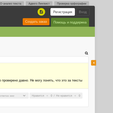
O-анализ текста
Адвего Лингвист
Проверка орфографии
Регистрация
Вход
A
Создать заказ
Помощь и поддержка
 проверено давно. Не могу понять, что это за тексты
Нравится
0
/
Не нравится
0