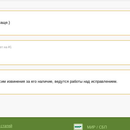
ваще.)
ет на #1
им извинения за его наличие, ведутся работы над исправлением.
 статей
МИР / СБП