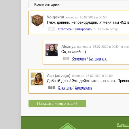
Комментарии
Volgokrut
написал 16.07.2019 в 00:53
Глюк давний, непреходящий. У меня там 452 
#1
Ответить
/
Цитировать
/
Скрыть ветку
Aleanya
написала 16.07.2019 в 00:54
в отв
Ок, спасибо :)
#2
Ответить
/
Цитировать
Ася (advego)
написал 16.07.2019 в 10:09
Добрый день! Это действительно глюк. Принос
#3
Ответить
/
Цитировать
Написать комментарий
Биржа