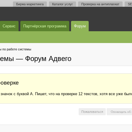
Биржа маркетинга
Каталог услуг
Проверка на антиплагиат
SE
Сервис
Партнёрская программа
Форум
 по работе системы
темы — Форум Адвего
роверке
начок с буквой А. Пишет, что на проверке 12 текстов, хотя все уже было
Пожаловаться