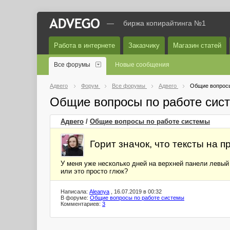
—
биржа копирайтинга №1
Работа в интернете
Заказчику
Магазин статей
Все форумы
Новые сообщения
Адвего
Форум
Все форумы
Адвего
Общие вопросы
Общие вопросы по работе сис
Адвего
/
Общие вопросы по работе системы
Горит значок, что тексты на п
У меня уже несколько дней на верхней панели левый з
или это просто глюк?
Написала:
Aleanya
, 16.07.2019 в 00:32
В форуме:
Общие вопросы по работе системы
Комментариев:
3