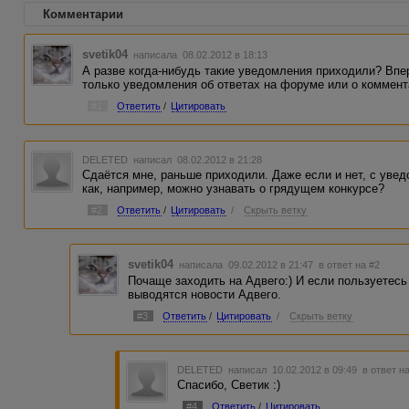
Комментарии
svetik04
написала 08.02.2012 в 18:13
А разве когда-нибудь такие уведомления приходили? Впе
только уведомления об ответах на форуме или о коммента
#1
Ответить
/
Цитировать
DELETED
написал 08.02.2012 в 21:28
Сдаётся мне, раньше приходили. Даже если и нет, с уве
как, например, можно узнавать о грядущем конкурсе?
#2
Ответить
/
Цитировать
/
Скрыть ветку
svetik04
написала 09.02.2012 в 21:47
в ответ на #2
Почаще заходить на Адвего:) И если пользуетесь
выводятся новости Адвего.
#3
Ответить
/
Цитировать
/
Скрыть ветку
DELETED
написал 10.02.2012 в 09:49
в ответ н
Спасибо, Светик :)
#4
Ответить
/
Цитировать