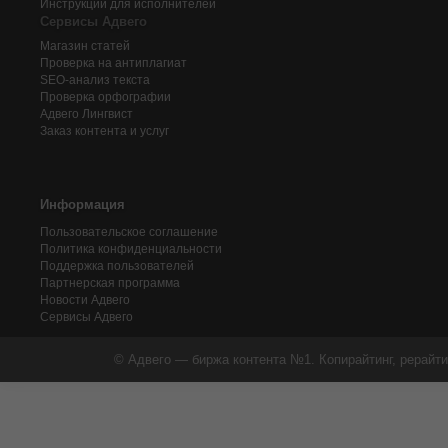
Инструкции для исполнителей
Сервисы Адвего
Магазин статей
Проверка на антиплагиат
SEO-анализ текста
Проверка орфографии
Адвего
Лингвист
Заказ контента и услуг
Информация
Пользовательское соглашение
Политика конфиденциальности
Поддержка пользователей
Партнерская программа
Новости Адвего
Сервисы Адвего
© Адвего — биржа контента №1. Копирайтинг, рерайти