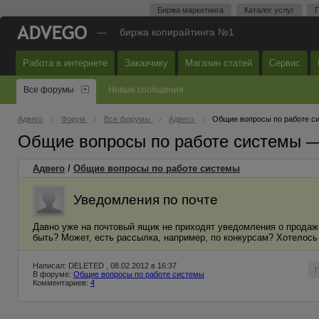
Биржа маркетинга
Каталог услуг
П
—
биржа копирайтинга №1
Работа в интернете
Заказчику
Магазин статей
Сервис
Все форумы
Новые сообщения
Адвего
Форум
Все форумы
Адвего
Общие вопросы по работе с
Общие вопросы по работе системы 
Адвего
/
Общие вопросы по работе системы
Уведомления по почте
Давно уже на почтовый ящик не приходят уведомления о продаже
быть? Может, есть рассылка, например, по конкурсам? Хотелось
Написал: DELETED , 08.02.2012 в 16:37
В форуме:
Общие вопросы по работе системы
Комментариев:
4