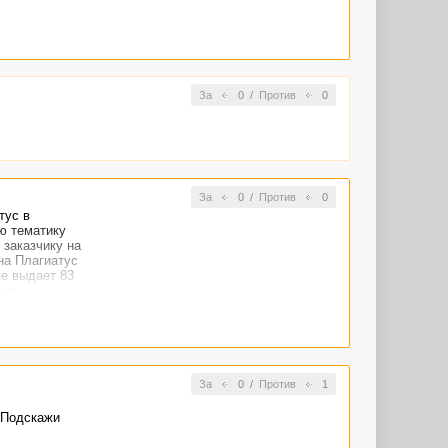
За
0
/
Против
0
За
0
/
Против
0
тус в
ю тематику
 заказчику на
на Плагиатус
не выдает 83
 не
За
0
/
Против
1
. Подскажи