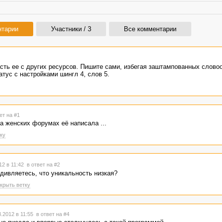
нтарии
Участники / 3
Все комментарии
асть ее с других ресурсов. Пишите сами, избегая заштампованных словоо
тус с настройками шингл 4, слов 5.
ет на #1
на женских форумах её написала ...
ку
12 в 11:42
в ответ на #2
удивляетесь, что уникальность низкая?
крыть ветку
.2012 в 11:55
в ответ на #4