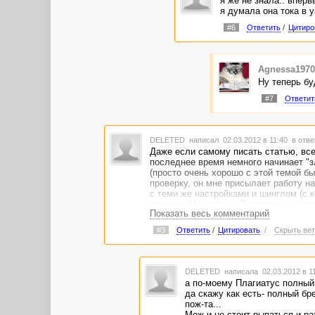
я же не знала.. впер
я думала она тока в 
#6
Ответить
/
Цитиро
Agnessa1970
Ну теперь буд
#7
Ответит
DELETED
написал 02.03.2012 в 11:40
в отве
Даже если самому писать статью, все
последнее время немного начинает "з
(просто очень хорошо с этой темой бы
проверку, он мне присылает работу на
с теми же настройками и шинглом (с 
процента! Не только Плагиатус выдает
Показать весь комментарий
существету ни одной программы, кото
#3
Ответить
/
Цитировать
/
Скрыть вет
DELETED
написала 02.03.2012 в 1
а по-моему Плагиатус полный .
да скажу как есть- полный бр
пож-та...
Мож и не стоит рыпаться и р