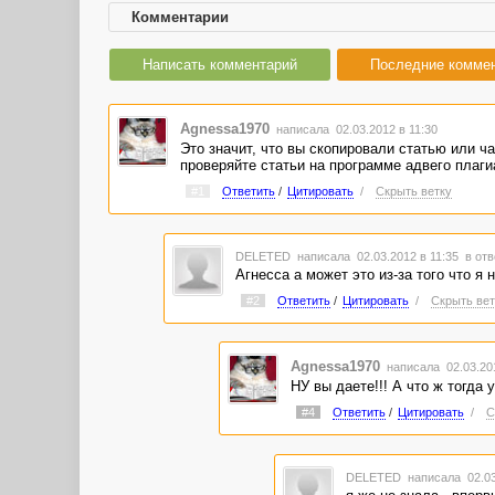
Комментарии
Написать комментарий
Последние комме
Agnessa1970
написала 02.03.2012 в 11:30
Это значит, что вы скопировали статью или ч
проверяйте статьи на программе адвего плагиа
#1
Ответить
/
Цитировать
/
Скрыть ветку
DELETED
написала 02.03.2012 в 11:35
в отв
Агнесса а может это из-за того что я 
#2
Ответить
/
Цитировать
/
Скрыть вет
Agnessa1970
написала 02.03.20
НУ вы даете!!! А что ж тогда 
#4
Ответить
/
Цитировать
/
С
DELETED
написала 02.03