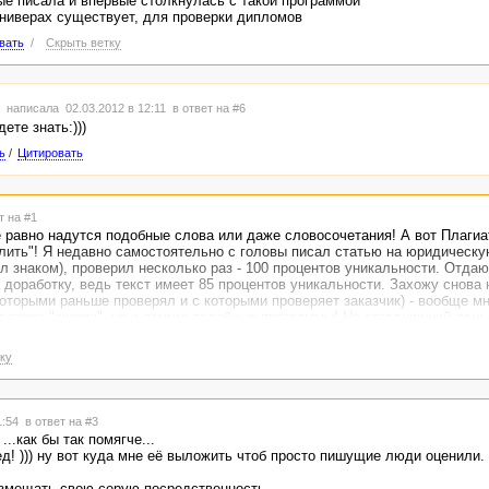
вые писала и впервые столкнулась с такой программой
универах существует, для проверки дипломов
вать
/
Скрыть ветку
написала 02.03.2012 в 12:11
в ответ на #6
ете знать:)))
ь
/
Цитировать
т на #1
 равно надутся подобные слова или даже словосочетания! А вот Плагиа
лить"! Я недавно самостоятельно с головы писал статью на юридическу
л знаком), проверил несколько раз - 100 процентов уникальности. Отдаю
 доработку, ведь текст имеет 85 процентов уникальности. Захожу снова 
которыми раньше проверял и с которыми проверяет заказчик) - вообще м
 такие "сказки", но и другие подобные программы! На сегодняшний день
рая проверит на все сто процентов уникальность текстов.
ку
1:54
в ответ на #3
..как бы так помягче...
ед! ))) ну вот куда мне её выложить чтоб просто пишущие люди оценили
азмещать свою серую посредственность