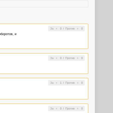
За
0
/
Против
0
боротов, и
За
0
/
Против
0
За
1
/
Против
0
За
0
/
Против
0