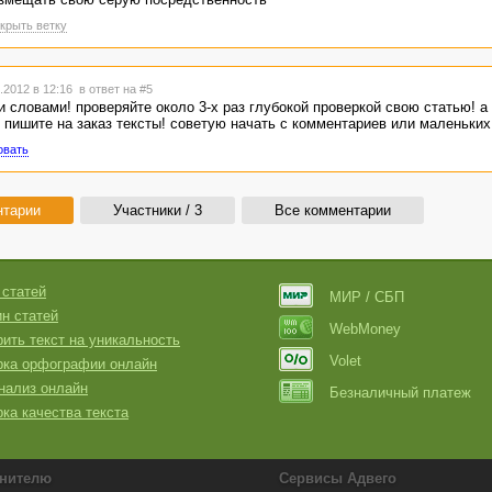
крыть ветку
.2012 в 12:16
в ответ на #5
 словами! проверяйте около 3-х раз глубокой проверкой свою статью! а 
 пишите на заказ тексты! советую начать с комментариев или маленьких
овать
нтарии
Участники / 3
Все комментарии
 статей
МИР / СБП
н статей
WebMoney
ить текст на уникальность
Volet
рка орфографии онлайн
нализ онлайн
Безналичный платеж
ка качества текста
нителю
Сервисы Адвего