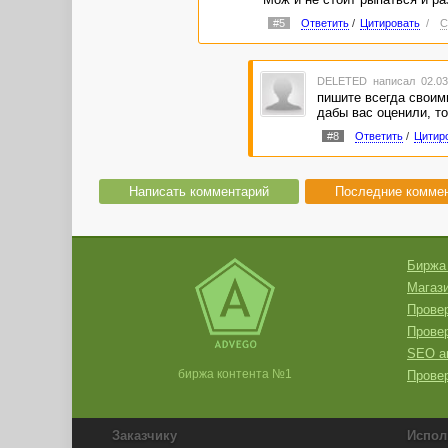
#5
Ответить
/
Цитировать
/
С
DELETED
написал 02.03
пишите всегда своими
дабы вас оценили, то
#8
Ответить
/
Цитир
Написать комментарий
Последние комме
Биржа
Магази
Провер
Прове
SEO а
биржа контента №1
Провер
Заказчику
Испол