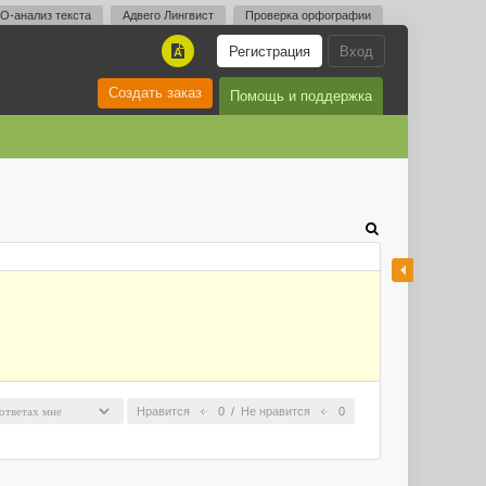
O-анализ текста
Адвего Лингвист
Проверка орфографии
Регистрация
Вход
A
Создать заказ
Помощь и поддержка
Нравится
0
/
Не нравится
0