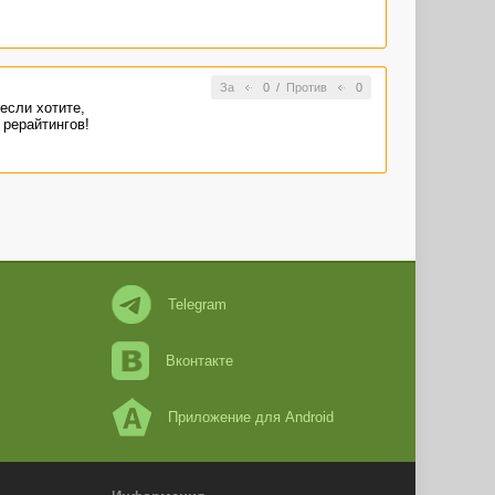
За
0
/
Против
0
если хотите,
 рерайтингов!
Telegram
Вконтакте
Приложение для Android