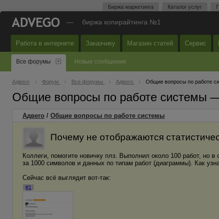
Биржа маркетинга
Каталог услуг
П
—
биржа копирайтинга №1
Работа в интернете
Заказчику
Магазин статей
Сервис
Все форумы
Новые сообщения
Адвего
Форум
Все форумы
Адвего
Общие вопросы по работе с
Общие вопросы по работе системы 
Адвего
/
Общие вопросы по работе системы
Почему не отображаются статистиче
Коллеги, помогите новичку плз. Выполнил около 100 работ, но в
за 1000 символов и данных по типам работ (диаграммы). Как узн
Сейчас всё выглядит вот-так:
#1