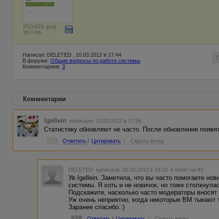
852x618, jpeg
38.0 Kb
Написал: DELETED , 10.03.2012 в 17:44
В форуме:
Общие вопросы по работе системы
Комментариев:
3
Комментарии
Igellein
написала 10.03.2012 в 17:56
Статистику обновляют не часто. После обновления появя
#1
Ответить
/
Цитировать
/
Скрыть ветку
DELETED
написала 20.03.2012 в 19:33
в ответ на #1
Ув.Igellein. Заметила, что вы часто помогаете но
системы. Я хоть и не новичок, но тоже столкнул
Подскажите, насколько часто модераторы вносят 
Уж очень неприятно, когда некоторые ВМ тыкают 
Заранее спасибо.:)
#2
Ответить
/
Цитировать
/
Скрыть ветку