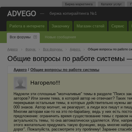
Биржа маркетинга
Каталог услуг
П
—
биржа копирайтинга №1
Работа в интернете
Заказчику
Магазин статей
Сервис
Все форумы
Новые сообщения
Адвего
Форум
Все форумы
Адвего
Общие вопросы по работе с
Общие вопросы по работе системы 
Адвего
/
Общие вопросы по работе системы
Нагорело!!!
Надоели эти сплошные "молчаливые" темы в разделе "Поиск зака
авторов? Или зачем тема, в которой автор не отвечает? Таких т
перекрывая остальные темы, в которых действительно нужны авт
000 знаков. Автор молчит, не реагирует, а люди все пишут и пиш
Многим авторам как-то на это по-барабану, ведь у них есть пос
предложение: ограничить время существование темы с правом на 
актуальность темы, то она автоматически удаляется. Или, напри
этого желательно придумать такую функцию, ведь многие набрал
дорог". Пожалуйста, рассмотрите эту проблему! Заранее спасибо