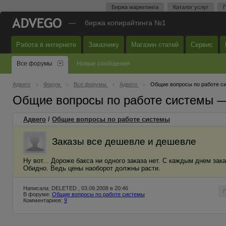
Биржа маркетинга
Каталог услуг
П
—
биржа копирайтинга №1
Работа в интернете
Заказчику
Магазин статей
Сервис
Все форумы
Новые сообщения
Адвего
Форум
Все форумы
Адвего
Общие вопросы по работе с
Общие вопросы по работе системы 
Адвего
/
Общие вопросы по работе системы
Заказы все дешевле и дешевле
Ну вот... Дороже бакса ни одного заказа нет. С каждым днем зак
Обидно. Ведь цены наоборот должны расти.
Написала: DELETED , 03.09.2008 в 20:46
В форуме:
Общие вопросы по работе системы
Комментариев:
9