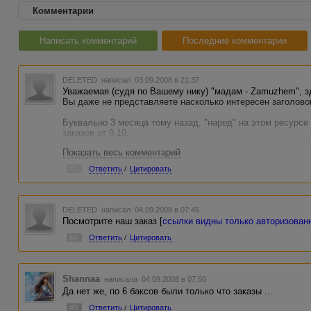
Комментарии
Написать комментарий
Последние комментарии
DELETED
написал 03.09.2008 в 21:37
Уважаемая (судя по Вашему нику) "мадам - Zamuzhem", з
Вы даже не представляете насколько интересен заголово
Буквально 3 месяца тому назад, "народ" на этом ресурсе
заказов от 0,10.
Посмотрите форумы, там есть призывы не выполнять зака
Показать весь комментарий
о включении "Авторов" в
"белые списки" за работы по 0.02.
#1
Ответить
/
Цитировать
Представляете как этот ресурс "шагнул"?
И это всего - лишь за 3 месяца.
На мой взгляд: "Ошеломляющий успех!"
DELETED
написал 04.09.2008 в 07:45
Всем искренне желаю огромного количества WMZ в Ваши
Посмотрите наш заказ [
ссылки видны только авторизова
#2
Ответить
/
Цитировать
Shannaa
написала 04.09.2008 в 07:50
Да нет же, по 6 баксов были только что заказы ...
#3
Ответить
/
Цитировать