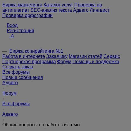
Биржа маркетинга
Каталог услуг
Проверка на
антиплагиат
SEO-анализ текста
Адвего Лингвист
Проверка орфографии
Вход
Регистрация
A
—
Биржа копирайтинга №1
Работа в интернете
Заказчику
Магазин статей
Сервис
Партнёрская программа
Форум
Помощь и поддержка
Создать заказ
Все форумы
Новые сообщения
Адвего
Форум
Все форумы
Адвего
Общие вопросы по работе системы