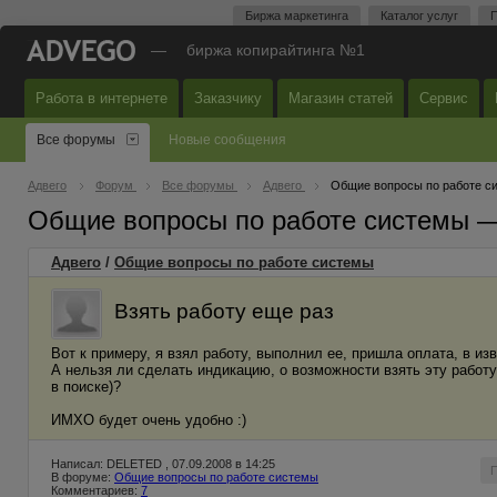
Биржа маркетинга
Каталог услуг
П
—
биржа копирайтинга №1
Работа в интернете
Заказчику
Магазин статей
Сервис
Все форумы
Новые сообщения
Адвего
Форум
Все форумы
Адвего
Общие вопросы по работе с
Общие вопросы по работе системы 
Адвего
/
Общие вопросы по работе системы
Взять работу еще раз
Вот к примеру, я взял работу, выполнил ее, пришла оплата, в и
А нельзя ли сделать индикацию, о возможности взять эту работу
в поиске)?
ИМХО будет очень удобно :)
Написал: DELETED , 07.09.2008 в 14:25
В форуме:
Общие вопросы по работе системы
Комментариев:
7