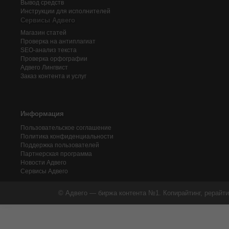
Вывод средств
Инструкции для исполнителей
Сервисы Адвего
Магазин статей
Проверка на антиплагиат
SEO-анализ текста
Проверка орфографии
Адвего
Лингвист
Заказ контента и услуг
Информация
Пользовательское соглашение
Политика конфиденциальности
Поддержка пользователей
Партнерская программа
Новости Адвего
Сервисы Адвего
© Адвего — биржа контента №1. Копирайтинг, рерайти