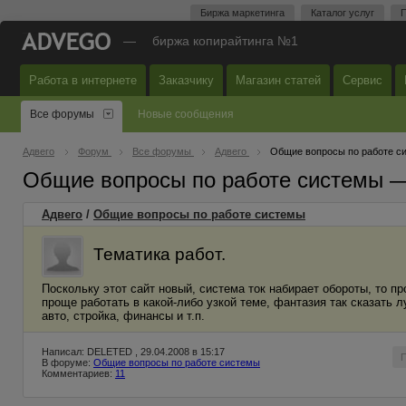
Биржа маркетинга
Каталог услуг
П
—
биржа копирайтинга №1
Работа в интернете
Заказчику
Магазин статей
Сервис
Все форумы
Новые сообщения
Адвего
Форум
Все форумы
Адвего
Общие вопросы по работе с
Общие вопросы по работе системы 
Адвего
/
Общие вопросы по работе системы
Тематика работ.
Поскольку этот сайт новый, система ток набирает обороты, то пр
проще работать в какой-либо узкой теме, фантазия так сказать 
авто, стройка, финансы и т.п.
Написал: DELETED , 29.04.2008 в 15:17
В форуме:
Общие вопросы по работе системы
Комментариев:
11