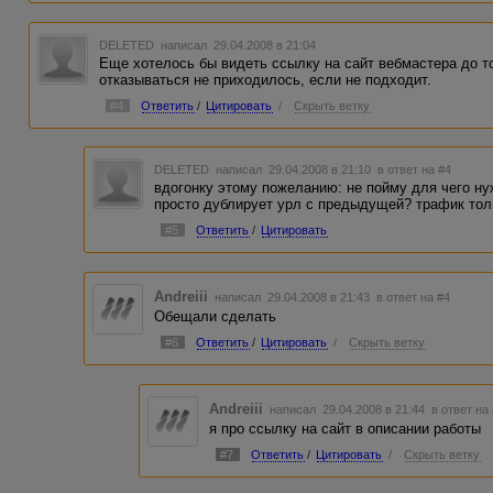
DELETED
написал 29.04.2008 в 21:04
Еще хотелось бы видеть ссылку на сайт вебмастера до то
отказываться не приходилось, если не подходит.
#4
Ответить
/
Цитировать
/
Скрыть ветку
DELETED
написал 29.04.2008 в 21:10
в ответ на #4
вдогонку этому пожеланию: не пойму для чего ну
просто дублирует урл с предыдущей? трафик тол
#5
Ответить
/
Цитировать
Andreiii
написал 29.04.2008 в 21:43
в ответ на #4
Обещали сделать
#6
Ответить
/
Цитировать
/
Скрыть ветку
Andreiii
написал 29.04.2008 в 21:44
в ответ на
я про ссылку на сайт в описании работы
#7
Ответить
/
Цитировать
/
Скрыть ветку