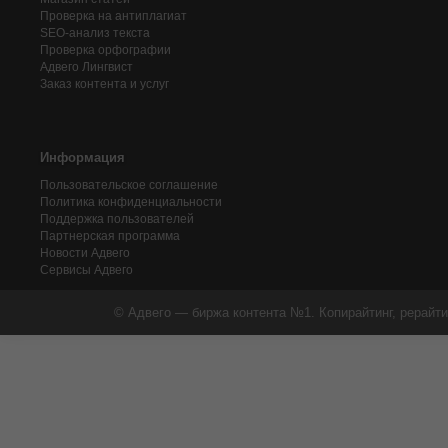
Проверка на антиплагиат
SEO-анализ текста
Проверка орфографии
Адвего
Лингвист
Заказ контента и услуг
Информация
Пользовательское соглашение
Политика конфиденциальности
Поддержка пользователей
Партнерская программа
Новости Адвего
Сервисы Адвего
© Адвего — биржа контента №1. Копирайтинг, рерайти