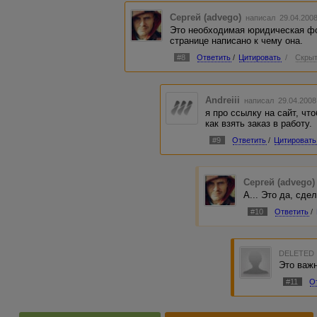
Сергей (advego)
написал 29.04.200
Это необходимая юридическая фо
странице написано к чему она.
#8
Ответить
/
Цитировать
/
Скрыт
Andreiii
написал 29.04.2008
я про ссылку на сайт, чт
как взять заказ в работу.
#9
Ответить
/
Цитировать
Сергей (advego)
А... Это да, сде
#10
Ответить
/
DELETED
Это важн
#11
О