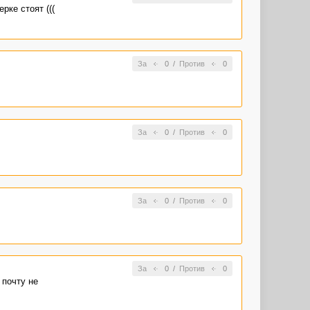
рке стоят (((
За
0
/
Против
0
За
0
/
Против
0
За
0
/
Против
0
За
0
/
Против
0
 почту не