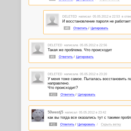
DELETED
написал 05.05.2012 в 22:53
в отве
И восстановление пароля не работает .
#8
Ответить
/
Цитировать
DELETED
написала 05.05.2012 в 22:56
Такая же проблема. Что происходит
#9
Ответить
/
Цитировать
DELETED
написала 05.05.2012 в 23:20
У меня тоже самое. Пыталась восстановить пар
направлено.
Что происходит?
#10
Ответить
/
Цитировать
50westj5
написал 05.05.2012 в 23:42
как вы тогда все оказались тут с такими про
#11
Ответить
/
Цитировать
/
Скрыть ветку