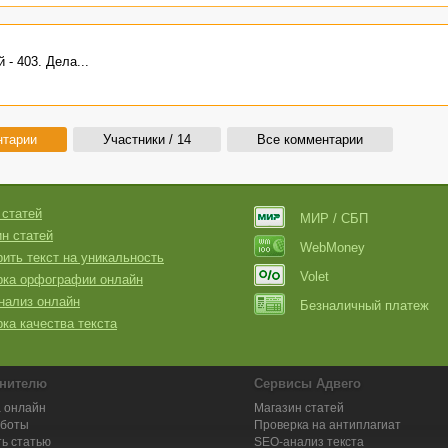
- 403. Дела...
нтарии
Участники / 14
Все комментарии
 статей
МИР / СБП
н статей
WebMoney
ить текст на уникальность
Volet
рка орфографии онлайн
нализ онлайн
Безналичный платеж
ка качества текста
нителю
Сервисы Адвего
 онлайн
Магазин статей
аботы
Проверка на антиплагиат
ь статью
SEO-анализ текста