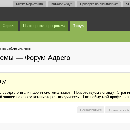
Биржа маркетинга
Каталог услуг
Проверка на антиплагиат
SE
Сервис
Партнёрская программа
Форум
 по работе системы
темы — Форум Адвего
ицу
е ввода логина и пароля система пишет - Приветствуем легенду! Страни
й записи на своем компьютере - получилось. Я не пойму мой профиль за
Пожаловаться