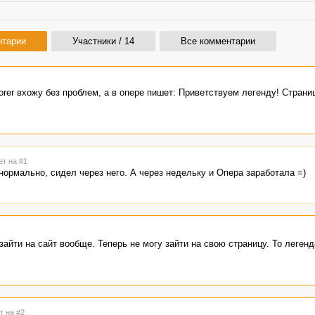
нтарии
Участники / 14
Все комментарии
lorer вхожу без проблем, а в опере пишет: Приветствуем легенду! Страни
ет на #1
нормально, сидел через него. А через недельку и Опера заработала =)
айти на сайт вообще. Теперь не могу зайти на свою страницу. То легенд
т на #2