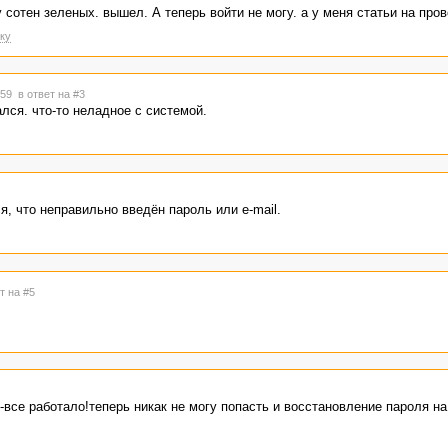
сотен зеленых. вышел. А теперь войти не могу. а у меня статьи на прове
ку
1:59
в ответ на #3
лся. что-то неладное с системой.
я, что неправильно введён пароль или e-mail.
т на #5
-все работало!теперь никак не могу попасть и восстановление пароля на