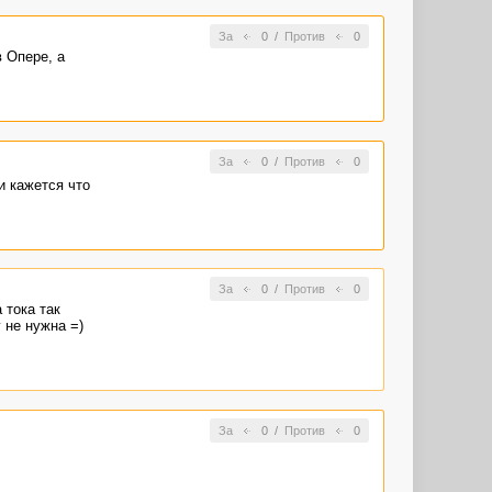
За
0
/
Против
0
 Опере, а
За
0
/
Против
0
и кажется что
За
0
/
Против
0
 тока так
 не нужна =)
За
0
/
Против
0