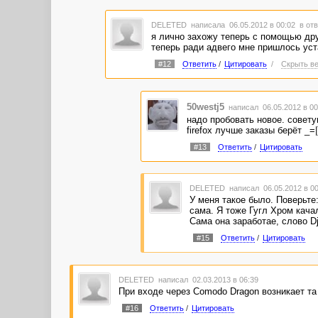
DELETED
написала 06.05.2012 в 00:02
в отв
я лично захожу теперь с помощью дру
теперь ради адвего мне пришлось уст
#12
Ответить
/
Цитировать
/
Скрыть ве
50westj5
написал 06.05.2012 в 0
надо пробовать новое. совету
firefox лучше заказы берёт _=|
#13
Ответить
/
Цитировать
DELETED
написал 06.05.2012 в 0
У меня такое было. Поверьте
сама. Я тоже Гугл Хром качал
Сама она заработае, слово Dj
#15
Ответить
/
Цитировать
DELETED
написал 02.03.2013 в 06:39
При входе через Comodo Dragon возникает та
#16
Ответить
/
Цитировать