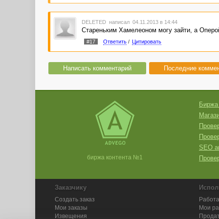
DELETED
написал 04.11.2013 в 14:44
Стареньким Хамелеоном могу зайти, а Оперой 
#17
Ответить
/
Цитировать
Написать комментарий
Последние комме
Биржа
Магази
Провер
Прове
SEO а
биржа контента №1
Провер
Заказчику
Испол
Создать заказ
Работа
Мои заказы
Мои р
Извещения
Продат