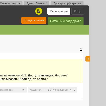
O-анализ текста
Адвего Лингвист
Проверка орфографии
Регистрация
Вход
A
Создать заказ
Помощь и поддержка
ца за номером 403. Доступ запрещен. Что это?
блокирован? Если да, то за что?
Нравится
1
/
Не нравится
0