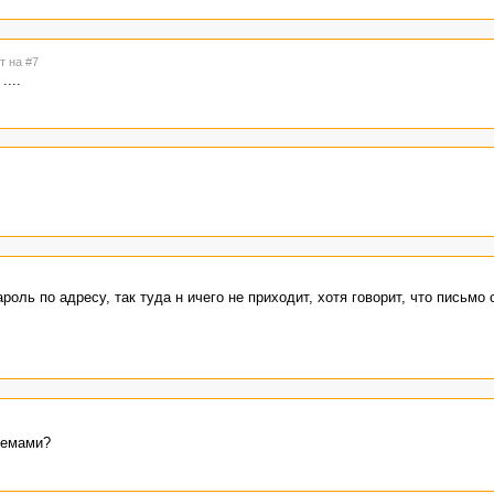
т на #7
...
оль по адресу, так туда н ичего не приходит, хотя говорит, что письмо 
блемами?