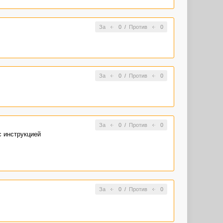
За
0
/
Против
0
За
0
/
Против
0
За
0
/
Против
0
с инструкцией
За
0
/
Против
0