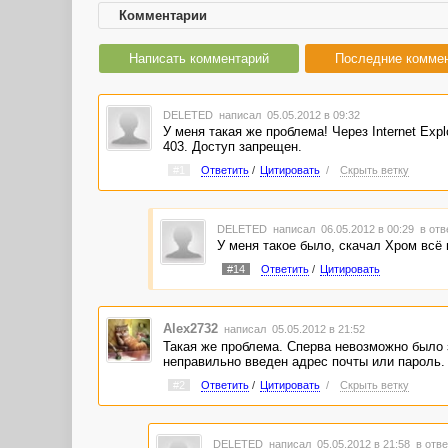
Комментарии
Написать комментарий
Последние комме
DELETED
написал 05.05.2012 в 09:32
У меня такая же проблема! Через Internet Exp
403. Доступ запрещен.
#1
Ответить
/
Цитировать
/
Скрыть ветку
DELETED
написал 06.05.2012 в 00:29
в отв
У меня такое было, скачал Хром всё 
#14
Ответить
/
Цитировать
Alex2732
написал 05.05.2012 в 21:52
Такая же проблема. Сперва невозможно было з
неправильно введен адрес почты или пароль.
#2
Ответить
/
Цитировать
/
Скрыть ветку
DELETED
написал 05.05.2012 в 21:58
в отве