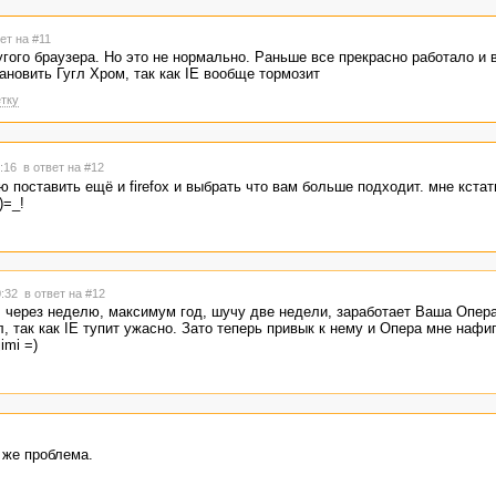
ет на #11
гого браузера. Но это не нормально. Раньше все прекрасно работало и в
ановить Гугл Хром, так как IE вообще тормозит
тку
0:16
в ответ на #12
ю поставить ещё и firefox и выбрать что вам больше подходит. мне кстат
)=_!
0:32
в ответ на #12
: через неделю, максимум год, шучу две недели, заработает Ваша Опера
, так как IE тупит ужасно. Зато теперь привык к нему и Опера мне нафиг
imi =)
 же проблема.