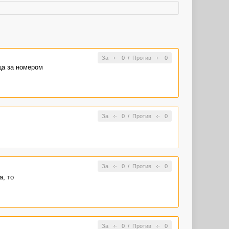
За
0
/
Против
0
ца за номером
За
0
/
Против
0
За
0
/
Против
0
а, то
За
0
/
Против
0