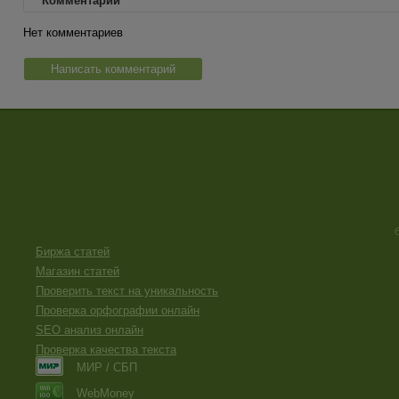
Комментарии
Нет комментариев
Написать комментарий
Биржа статей
Магазин статей
Проверить текст на уникальность
Проверка орфографии онлайн
SEO анализ онлайн
Проверка качества текста
МИР / СБП
WebMoney